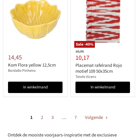
Sale -
40
%
Originele
16,95
14,45
Huidige
10,17
prijs
prijs
Kom Flora yellow 12,5cm
Placemat rafelrand Rojo
Bordallo Pinheiro
motief 109 50x35cm
Teixits Vicens
In winkelmand
In winkelmand
1
2
3
…
7
Volgende
Ontdek de mooiste voorjaars-inspiratie met de exclusieve