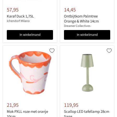
57,95
14,45
Karaf Duck 1,75L
Ontbijtkom Palmtree
Orange & White 14cm
Ichendorf Milano
Dreamer Collectives
In winkelmand
In winkelmand
21,95
119,95
Mok PXLL roze met oranje
Scallop LED tafellamp 28cm
10cm
Sage