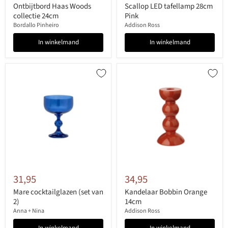
Ontbijtbord Haas Woods
Scallop LED tafellamp 28cm
collectie 24cm
Pink
Bordallo Pinheiro
Addison Ross
In winkelmand
In winkelmand
31,95
34,95
Mare cocktailglazen (set van
Kandelaar Bobbin Orange
2)
14cm
Anna + Nina
Addison Ross