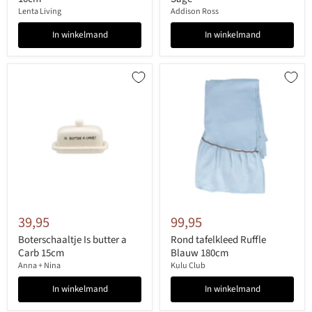
Lenta Living
Addison Ross
In winkelmand
In winkelmand
39,95
99,95
Boterschaaltje Is butter a
Rond tafelkleed Ruffle
Carb 15cm
Blauw 180cm
Anna + Nina
Kulu Club
In winkelmand
In winkelmand