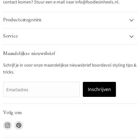
contact komen? Stuur een e-mail naar info@foodiesinheels.nl.
Productcategoriën
Service
Maandelijkse nieuwsbrief
Schrijf je in voor onze maandelijkse nieuwsbrief boordevol styling tips &
tricks.
Inschrijven
Emailadres
Volg ons
Vind
Vind
ons
ons
op
op