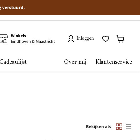
g verstuurd.
Winkels
Inloggen
Eindhoven & Maastricht
Winkelma
bekijken
Cadeaulijst
Over mij
Klantenservice
Bekijken als