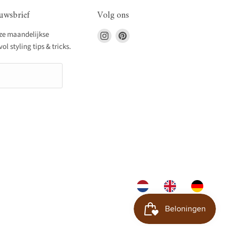
uwsbrief
Volg ons
Vind
Vind
nze maandelijkse
ons
ons
l styling tips & tricks.
op
op
Instagram
Pinterest