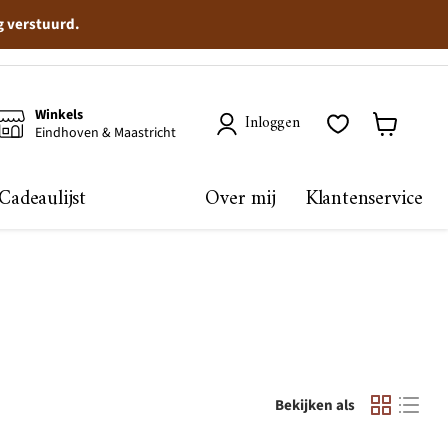
g verstuurd.
Winkels
Inloggen
Eindhoven & Maastricht
Winkelma
bekijken
Cadeaulijst
Over mij
Klantenservice
Bekijken als