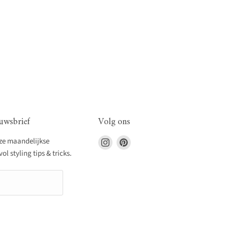
uwsbrief
Volg ons
Vind
Vind
nze maandelijkse
ons
ons
l styling tips & tricks.
op
op
Instagram
Pinterest