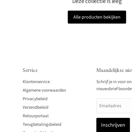
Deze collectie is leeg
Alle producten bekijken
Service
Maandelijkse nie
Klantenservice
Schrijf je in voor o
nieuwsbrief boordevo
Algemene voorwaarden
Privacybeleid
Emailadres
Verzendbeleid
Retourportaal
Terugbetalingsbeleid
Inschrijven