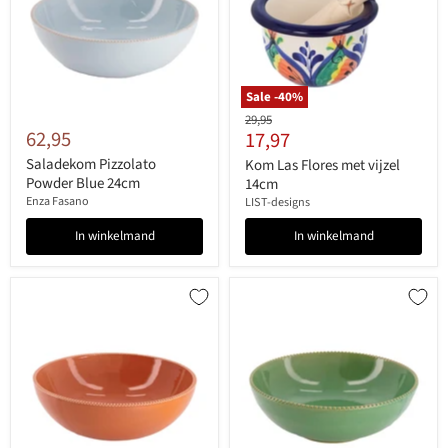
Sale -
40
%
Originele
29,95
62,95
Huidige
17,97
prijs
prijs
Saladekom Pizzolato
Kom Las Flores met vijzel
Powder Blue 24cm
14cm
Enza Fasano
LIST-designs
In winkelmand
In winkelmand