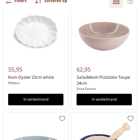
Filters
Sorteren op
55,95
62,95
Kom Oyster 23cm white
Saladekom Pizzolato Taupe
24cm
Mateus
Enza Fasano
In winkelmand
In winkelmand