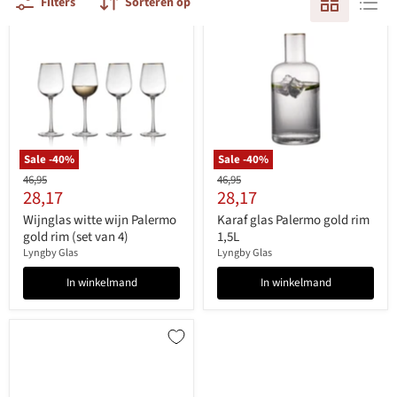
Filters
Sorteren op
Sale -
40
%
Sale -
40
%
Originele
Originele
46,95
46,95
Huidige
Huidige
28,17
28,17
prijs
prijs
prijs
prijs
Wijnglas witte wijn Palermo
Karaf glas Palermo gold rim
gold rim (set van 4)
1,5L
Lyngby Glas
Lyngby Glas
In winkelmand
In winkelmand