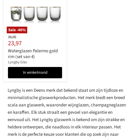
Sale -
40
%
Originele
39,95
Huidige
23,97
prijs
prijs
Waterglazen Palermo gold
rim (set van 4)
Lyngby Glas
In winkelmand
Lyngby is een Deens merk dat bekend staat om zijn tijdloze en
minimalistische glaswerkproducten. Het merk biedt een breed
scala aan glaswerk, waaronder wijnglazen, champagneglazen
en karaffen. Elk stuk straalt een gevoel van elegantie en
eenvoud uit. Het Lyngby glaswerk is bekend om zijn strakke en
heldere ontwerpen, die naadloos in elk interieur passen. Het
merk is de perfecte keuze voor klanten die op zoek zijn naar