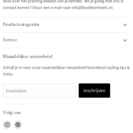
alles over het prachtig dekken van je eettafel. Wil je graag met ons in
contact komen? Stuur een e-mail naar info@foodiesinheels.nl.
Productcategoriën
Service
Maandelijkse nieuwsbrief
Schrijf je in voor onze maandelijkse nieuwsbrief boordevol styling tips &
tricks.
Inschrijven
Emailadres
Volg ons
Vind
Vind
ons
ons