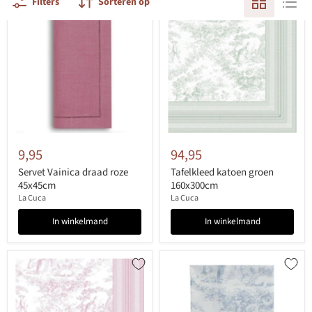
Filters
Sorteren op
9,95
94,95
Servet Vainica draad roze
Tafelkleed katoen groen
45x45cm
160x300cm
La Cuca
La Cuca
In winkelmand
In winkelmand