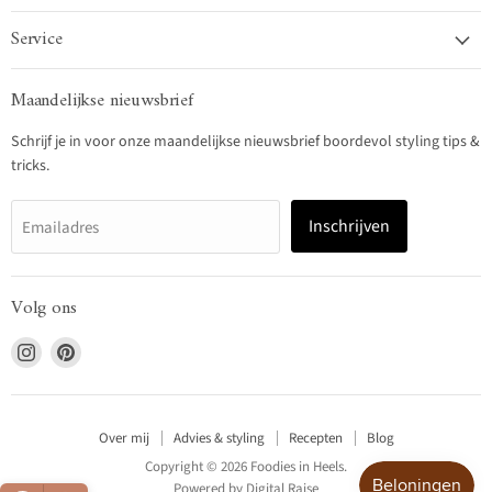
Service
Maandelijkse nieuwsbrief
Schrijf je in voor onze maandelijkse nieuwsbrief boordevol styling tips &
tricks.
Inschrijven
Emailadres
Volg ons
Vind
Vind
ons
ons
op
op
Instagram
Pinterest
Over mij
Advies & styling
Recepten
Blog
Copyright © 2026 Foodies in Heels.
Powered by
Digital Raise