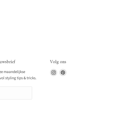
uwsbrief
Volg ons
Vind
Vind
nze maandelijkse
ons
ons
l styling tips & tricks.
op
op
Instagram
Pinterest