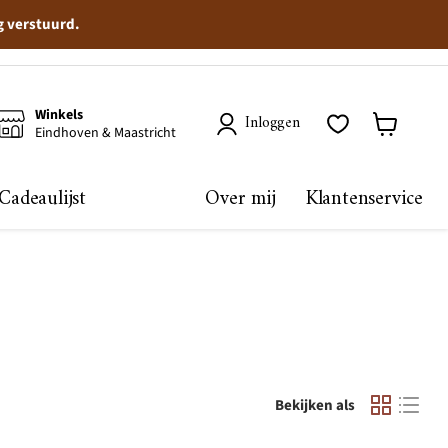
g verstuurd.
Winkels
Inloggen
Eindhoven & Maastricht
Winkelma
bekijken
Cadeaulijst
Over mij
Klantenservice
Bekijken als