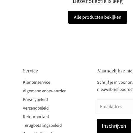
Deze collectie is leeg
Alle producten bekijken
Service
Maandelijkse nie
Klantenservice
Schrijf je in voor o
nieuwsbrief boordevo
Algemene voorwaarden
Privacybeleid
Emailadres
Verzendbeleid
Retourportaal
Terugbetalingsbeleid
Inschrijven