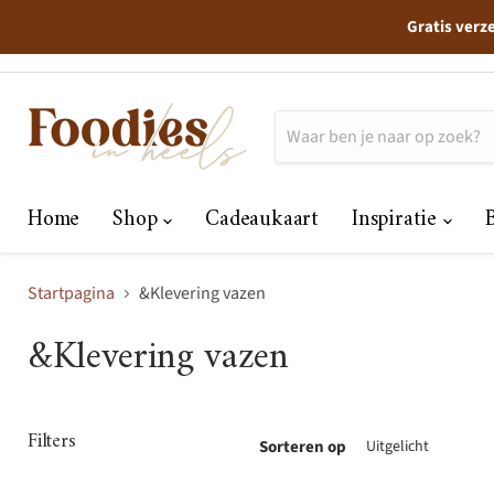
Gratis verz
Home
Shop
Cadeaukaart
Inspiratie
Startpagina
&Klevering vazen
&Klevering vazen
Filters
Sorteren op