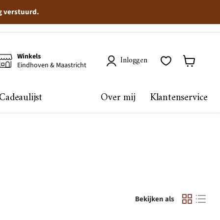
g verstuurd.
Winkels
Inloggen
Eindhoven & Maastricht
Winkelma
bekijken
Cadeaulijst
Over mij
Klantenservice
Bekijken als