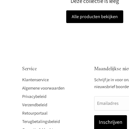
Deze collectie is leeg
Alle producten bekijken
Service
Maandelijkse nie
Klantenservice
Schrijf je in voor o
nieuwsbrief boordevo
Algemene voorwaarden
Privacybeleid
Emailadres
Verzendbeleid
Retourportaal
Terugbetalingsbeleid
Inschrijven