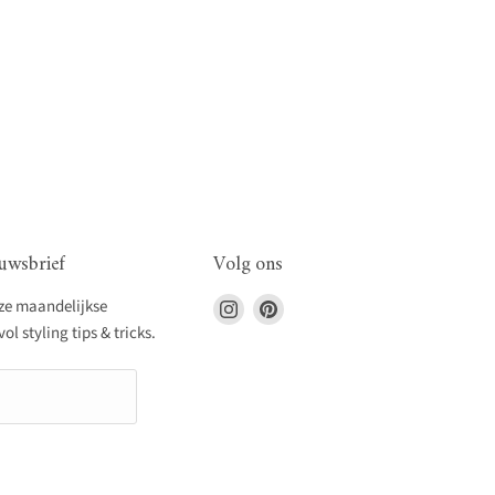
uwsbrief
Volg ons
Vind
Vind
nze maandelijkse
ons
ons
l styling tips & tricks.
op
op
Instagram
Pinterest