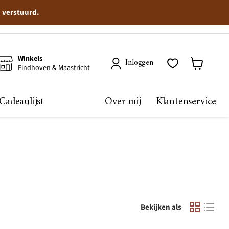
n verstuurd.
Winkels
Inloggen
Eindhoven & Maastricht
Winkelma
bekijken
Cadeaulijst
Over mij
Klantenservice
Bekijken als