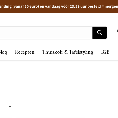
ending (vanaf 50 euro) en vandaag vóór 23.59 uur besteld = morge
Blog
Recepten
Thuiskok & Tafelstyling
B2B