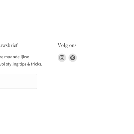
uwsbrief
Volg ons
Vind
Vind
nze maandelijkse
ons
ons
l styling tips & tricks.
op
op
Instagram
Pinterest