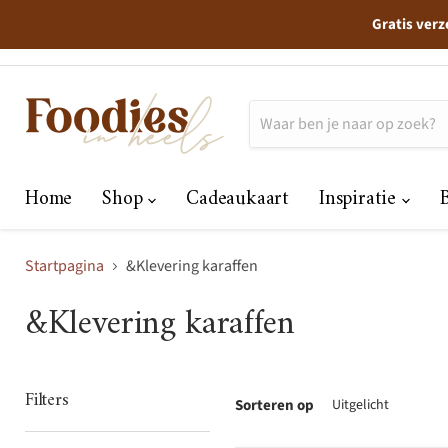
Gratis verz
Home
Shop
Cadeaukaart
Inspiratie
Startpagina
&Klevering karaffen
&Klevering karaffen
Filters
Sorteren op