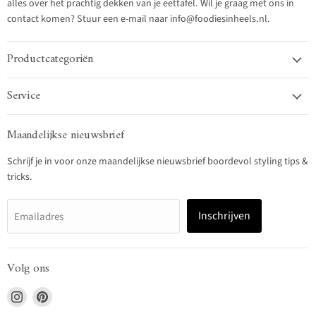
alles over het prachtig dekken van je eettafel. Wil je graag met ons in
contact komen? Stuur een e-mail naar info@foodiesinheels.nl.
Productcategoriën
Service
Maandelijkse nieuwsbrief
Schrijf je in voor onze maandelijkse nieuwsbrief boordevol styling tips &
tricks.
Inschrijven
Emailadres
Volg ons
Vind
Vind
ons
ons