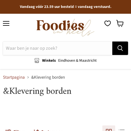
Vandaag vóór 23.59 uur besteld = vandaag verstuurd.
Menu
Winkel
bekijken
Winkels
Eindhoven & Maastricht
Startpagina
&Klevering borden
&Klevering borden