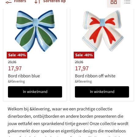
Filters
Sorteren op
Sale -
40
%
Sale -
40
%
Originele
Originele
29,95
29,95
Huidige
Huidige
17,97
17,97
prijs
prijs
prijs
prijs
Bord ribbon blue
Bord ribbon off white
&Klevering
&Klevering
In winkelmand
In winkelmand
Welkom bij &klevering, waar we een prachtige collectie
dinerborden, ontbijtborden en andere borden presenteren die
jouw eettafel een sprankelend tintje geven! Onze collectie wordt
gekenmerkt door speelse en eigentijdse designs die moeiteloos