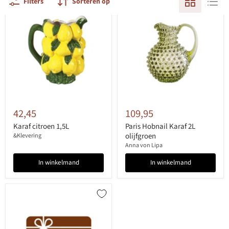
Filters
Sorteren op
42,45
109,95
Karaf citroen 1,5L
Paris Hobnail Karaf 2L
olijfgroen
&Klevering
Anna von Lipa
In winkelmand
In winkelmand