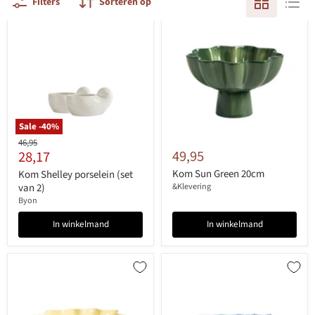
Filters
Sorteren op
Sale -
40
%
Originele
46,95
Huidige
49,95
28,17
prijs
prijs
Kom Sun Green 20cm
Kom Shelley porselein (set
van 2)
&Klevering
Byon
In winkelmand
In winkelmand