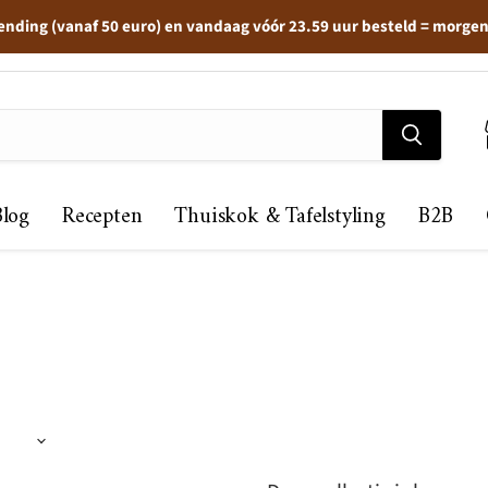
ending (vanaf 50 euro) en vandaag vóór 23.59 uur besteld = morge
Blog
Recepten
Thuiskok & Tafelstyling
B2B