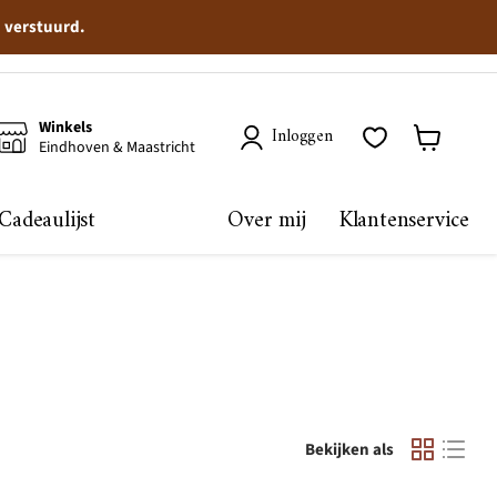
n verstuurd.
Winkels
Inloggen
Eindhoven & Maastricht
Winkelma
bekijken
Cadeaulijst
Over mij
Klantenservice
Bekijken als