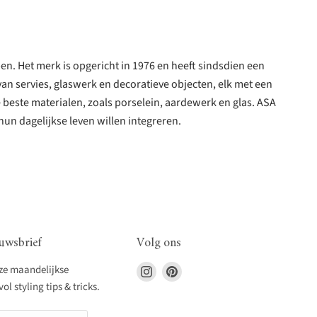
pen. Het merk is opgericht in 1976 en heeft sindsdien een
van servies, glaswerk en decoratieve objecten, elk met een
 beste materialen, zoals porselein, aardewerk en glas. ASA
hun dagelijkse leven willen integreren.
uwsbrief
Volg ons
Vind
Vind
nze maandelijkse
ons
ons
l styling tips & tricks.
op
op