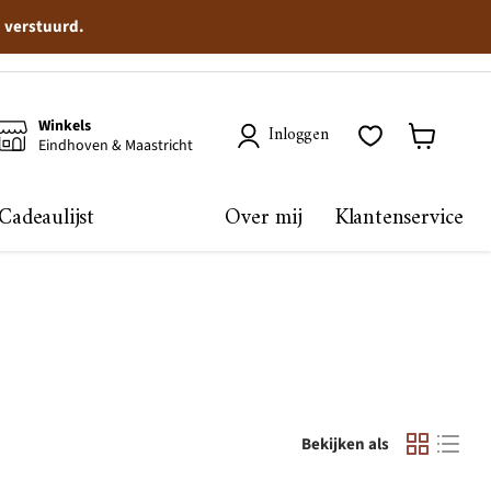
n verstuurd.
Winkels
Inloggen
Eindhoven & Maastricht
Winkelma
bekijken
Cadeaulijst
Over mij
Klantenservice
Bekijken als