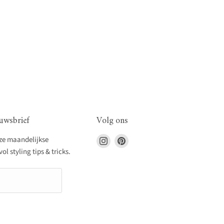
uwsbrief
Volg ons
Vind
Vind
nze maandelijkse
ons
ons
l styling tips & tricks.
op
op
Instagram
Pinterest