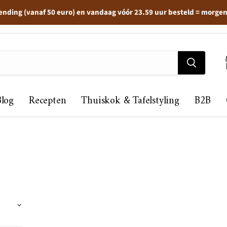
ending (vanaf 50 euro) en vandaag vóór 23.59 uur besteld = morge
Blog
Recepten
Thuiskok & Tafelstyling
B2B