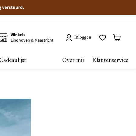
g verstuurd.
Winkels
Inloggen
Eindhoven & Maastricht
Winkelma
bekijken
Cadeaulijst
Over mij
Klantenservice