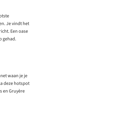
otste
en. Je vindt het
richt. Een oase
eb gehad.
inet waan je je
sla deze hotspot
s en Gruyère