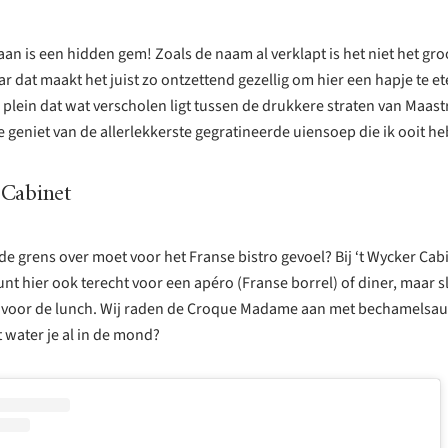
aan is een hidden gem! Zoals de naam al verklapt is het niet het gro
r dat maakt het juist zo ontzettend gezellig om hier een hapje te et
 plein dat wat verscholen ligt tussen de drukkere straten van Maast
e geniet van de allerlekkerste gegratineerde uiensoep die ik ooit h
 Cabinet
 de grens over moet voor het Franse bistro gevoel? Bij ‘t Wycker Cab
kunt hier ook terecht voor een apéro (Franse borrel) of diner, maar 
r voor de lunch. Wij raden de Croque Madame aan met bechamelsau
 water je al in de mond?