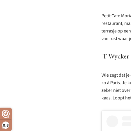
Petit Cafe Mori
restaurant, maa
terrasje op een
van rust waar j
'T Wycker
Wie zegt dat je
zo à Paris. Je 
zeker niet ove
kaas. Loopt het
9,8