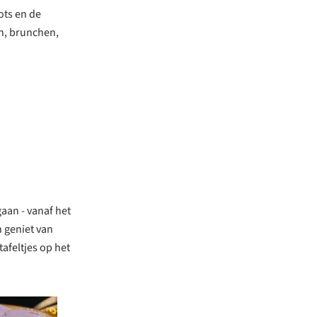
ots en de
en, brunchen,
gaan - vanaf het
n geniet van
tafeltjes op het