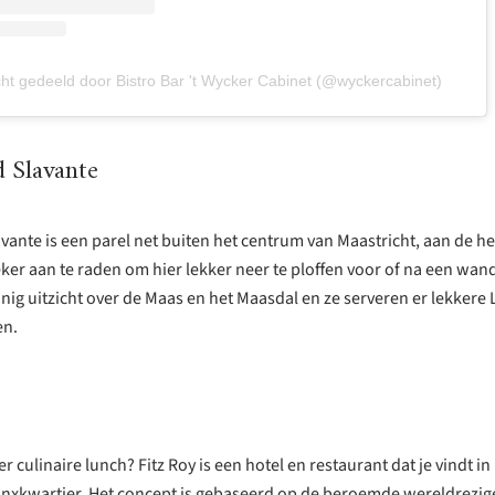
ht gedeeld door Bistro Bar 't Wycker Cabinet (@wyckercabinet)
 Slavante
ante is een parel net buiten het centrum van Maastricht, aan de hel
ker aan te raden om hier lekker neer te ploffen voor of na een wand
nig uitzicht over de Maas en het Maasdal en ze serveren er lekkere
en.
r culinaire lunch? Fitz Roy is een hotel en restaurant dat je vindt in
xkwartier. Het concept is gebaseerd op de beroemde wereldrezig