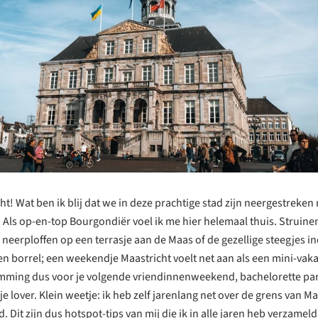
t! Wat ben ik blij dat we in deze prachtige stad zijn neergestreken
 Als op-en-top Bourgondiër voel ik me hier helemaal thuis. Struine
 neerploffen op een terrasje aan de Maas of de gezellige steegjes i
en borrel; een weekendje Maastricht voelt net aan als een mini-vaka
mming dus voor je volgende vriendinnenweekend, bachelorette par
je lover. Klein weetje: ik heb zelf jarenlang net over de grens van Ma
 Dit zijn dus hotspot-tips van mij die ik in alle jaren heb verzamel