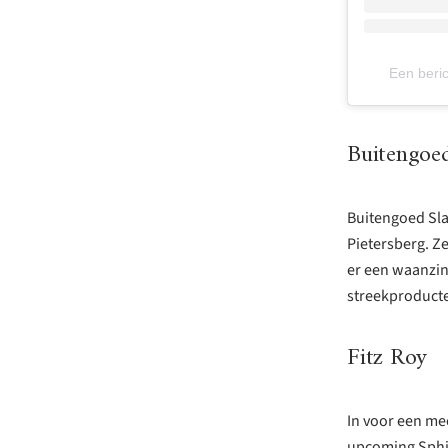
Een beric
Buitengoed
Buitengoed Slav
Pietersberg. Ze
er een waanzin
streekproduct
Fitz Roy
In voor een mee
upcoming Sphin