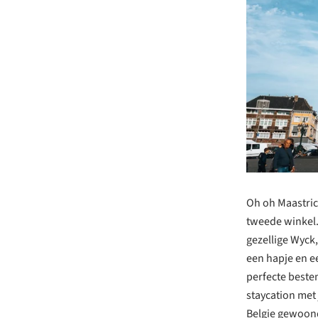
Oh oh Maastrich
tweede winkel.
gezellige Wyck,
een hapje en e
perfecte beste
staycation met 
Belgie gewoond.