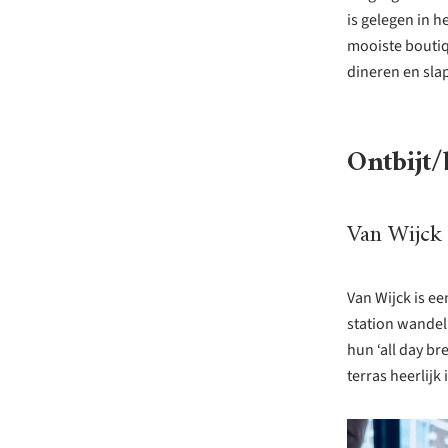
is gelegen in h
mooiste boutiq
dineren en sla
Ontbijt/
Van Wijck
Van Wijck is ee
station wandel
hun ‘all day br
terras heerlijk