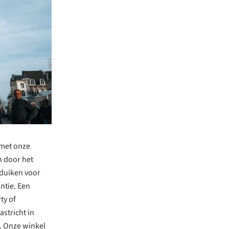
 met onze
n door het
nduiken voor
ntie. Een
ty of
astricht in
d. Onze winkel