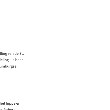
ling van de St.
eling. Je hebt
 Limburgse
 het hippe en
er Robert