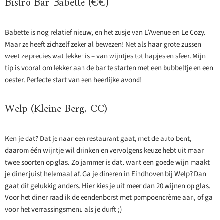
Bistro Bar Babette (€€)
Babette is nog relatief nieuw, en het zusje van L’Avenue en Le Cozy.
Maar ze heeft zichzelf zeker al bewezen! Net als haar grote zussen
weet ze precies wat lekker is – van wijntjes tot hapjes en sfeer. Mijn
tip is vooral om lekker aan de bar te starten met een bubbeltje en een
oester. Perfecte start van een heerlijke avond!
Welp (Kleine Berg, €€)
Ken je dat? Dat je naar een restaurant gaat, met de auto bent,
daarom één wijntje wil drinken en vervolgens keuze hebt uit maar
twee soorten op glas. Zo jammer is dat, want een goede wijn maakt
je diner juist helemaal af. Ga je dineren in Eindhoven bij Welp? Dan
gaat dit gelukkig anders. Hier kies je uit meer dan 20 wijnen op glas.
Voor het diner raad ik de eendenborst met pompoencrème aan, of ga
voor het verrassingsmenu als je durft ;)