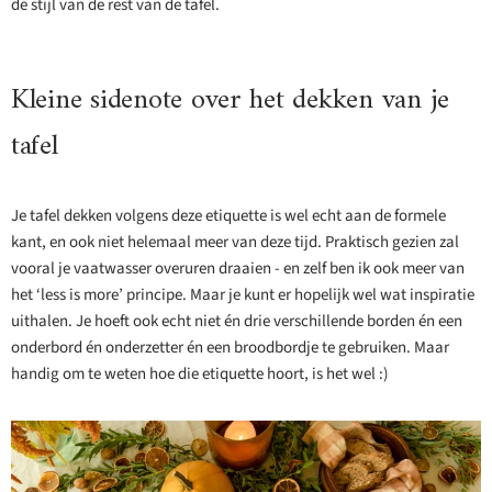
de stijl van de rest van de tafel.
Kleine sidenote over het dekken van je
tafel
Je tafel dekken volgens deze etiquette is wel echt aan de formele
kant, en ook niet helemaal meer van deze tijd. Praktisch gezien zal
vooral je vaatwasser overuren draaien - en zelf ben ik ook meer van
het ‘less is more’ principe. Maar je kunt er hopelijk wel wat inspiratie
uithalen. Je hoeft ook echt niet én drie verschillende borden én een
onderbord én onderzetter én een broodbordje te gebruiken. Maar
handig om te weten hoe die etiquette hoort, is het wel :)