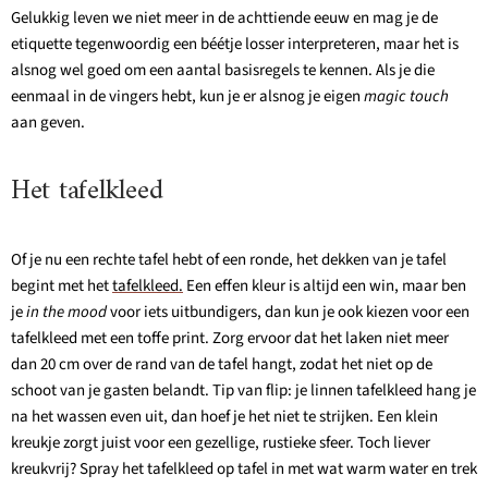
Gelukkig leven we niet meer in de achttiende eeuw en mag je de
etiquette tegenwoordig een béétje losser interpreteren, maar het is
alsnog wel goed om een aantal basisregels te kennen. Als je die
eenmaal in de vingers hebt, kun je er alsnog je eigen
magic touch
aan geven.
Het tafelkleed
Of je nu een rechte tafel hebt of een ronde, het dekken van je tafel
begint met het
tafelkleed.
Een effen kleur is altijd een win, maar ben
je
in the mood
voor iets uitbundigers, dan kun je ook kiezen voor een
tafelkleed met een toffe print. Zorg ervoor dat het laken niet meer
dan 20 cm over de rand van de tafel hangt, zodat het niet op de
schoot van je gasten belandt. Tip van flip: je linnen tafelkleed hang je
na het wassen even uit, dan hoef je het niet te strijken. Een klein
kreukje zorgt juist voor een gezellige, rustieke sfeer. Toch liever
kreukvrij? Spray het tafelkleed op tafel in met wat warm water en trek