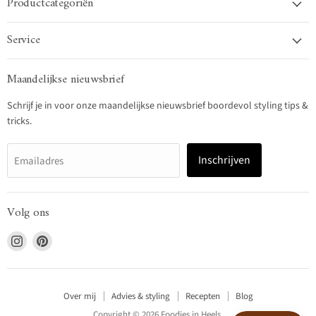
Productcategoriën
Service
Maandelijkse nieuwsbrief
Schrijf je in voor onze maandelijkse nieuwsbrief boordevol styling tips &
tricks.
Inschrijven
Emailadres
Volg ons
Vind
Vind
ons
ons
op
op
Instagram
Pinterest
Over mij
Advies & styling
Recepten
Blog
Copyright © 2026 Foodies in Heels.