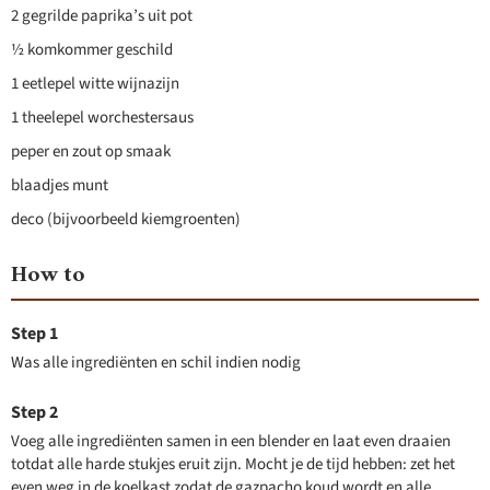
2 gegrilde paprika’s uit pot
½ komkommer geschild
1 eetlepel witte wijnazijn
1 theelepel worchestersaus
peper en zout op smaak
blaadjes munt
deco (bijvoorbeeld kiemgroenten)
How to
Was alle ingrediënten en schil indien nodig
Voeg alle ingrediënten samen in een blender en laat even draaien
totdat alle harde stukjes eruit zijn. Mocht je de tijd hebben: zet het
even weg in de koelkast zodat de gazpacho koud wordt en alle