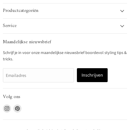
Productcategoriën
Service
Maandelijkse nieuwsbrief
Schrijf je in voor onze maandelijkse nieuwsbrief boordevol styling tips &
tricks.
Inschrijven
Emailadres
Volg ons
Vind
Vind
ons
ons
op
op
Instagram
Pinterest