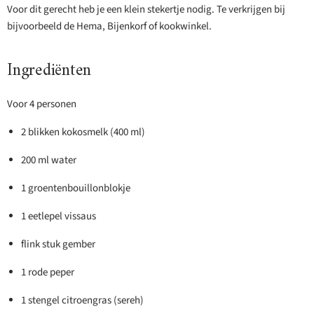
Voor dit gerecht heb je een klein stekertje nodig. Te verkrijgen bij
bijvoorbeeld de Hema, Bijenkorf of kookwinkel.
Ingrediënten
Voor 4 personen
2 blikken kokosmelk (400 ml)
200 ml water
1 groentenbouillonblokje
1 eetlepel vissaus
flink stuk gember
1 rode peper
1 stengel citroengras (sereh)