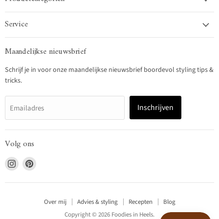
Service
Maandelijkse nieuwsbrief
Schrijf je in voor onze maandelijkse nieuwsbrief boordevol styling tips &
tricks.
Inschrijven
Emailadres
Volg ons
Vind
Vind
ons
ons
op
op
Instagram
Pinterest
Over mij
Advies & styling
Recepten
Blog
Copyright © 2026 Foodies in Heels.