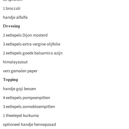
1 broccoli
handje alfalfa
Dressing
2 eetlepels Dijon mosterd
3 eetlepels extra vergine olijfolie
2 eetlepels goede balsamico azijn
himalayazout
vers gemalen peper
Topping
handje goji bessen
4 eetlepels pompoenpitten
3 eetlepels zonnebloempitten
1 theelepel kurkuma
optioneel handje hennepzaad