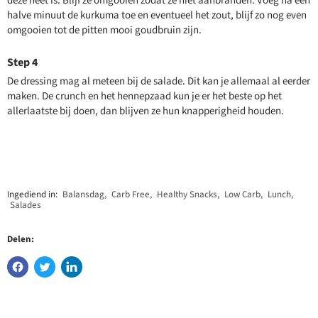
deze heet is. Blijf ze omgooien zodat ze niet aanbranden. Voeg na een
halve minuut de kurkuma toe en eventueel het zout, blijf zo nog even
omgooien tot de pitten mooi goudbruin zijn.
De dressing mag al meteen bij de salade. Dit kan je allemaal al eerder
maken. De crunch en het hennepzaad kun je er het beste op het
allerlaatste bij doen, dan blijven ze hun knapperigheid houden.
Ingediend in:
Balansdag
,
Carb Free
,
Healthy Snacks
,
Low Carb
,
Lunch
,
Salades
Delen: