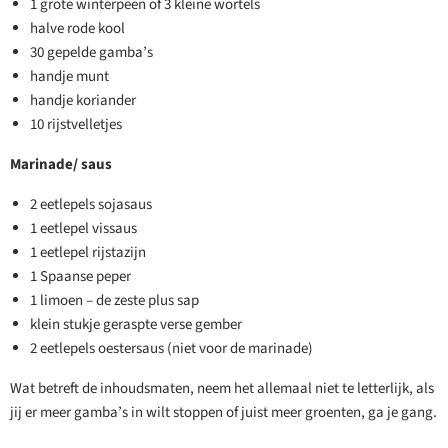
1 grote winterpeen of 3 kleine wortels
halve rode kool
30 gepelde gamba’s
handje munt
handje koriander
10 rijstvelletjes
Marinade/ saus
2 eetlepels sojasaus
1 eetlepel vissaus
1 eetlepel rijstazijn
1 Spaanse peper
1 limoen – de zeste plus sap
klein stukje geraspte verse gember
2 eetlepels oestersaus (niet voor de marinade)
Wat betreft de inhoudsmaten, neem het allemaal niet te letterlijk, als
jij er meer gamba’s in wilt stoppen of juist meer groenten, ga je gang.