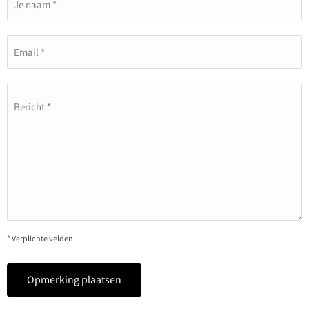
Je naam *
Email *
Bericht *
* Verplichte velden
Opmerking plaatsen