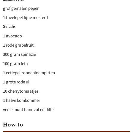
grof gemalen peper
1 theelepel fijne mosterd
Salade
1 avocado
1 rode grapefruit
300 gram spinazie
100 gram feta
1 eetlepel zonnebloempitten
1 grote rode ui
10 cherrytomaatjes
1 halve komkommer
verse munt handvol en dille
How to