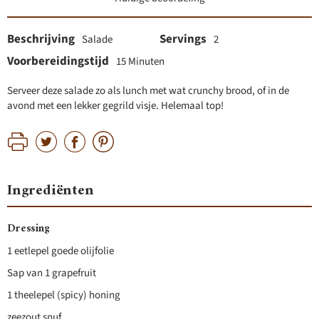
Beschrijving
Servings
Salade
2
Voorbereidingstijd
15 Minuten
Serveer deze salade zo als lunch met wat crunchy brood, of in de
avond met een lekker gegrild visje. Helemaal top!
Ingrediënten
Dressing
1 eetlepel goede olijfolie
Sap van 1 grapefruit
1 theelepel (spicy) honing
zeezout snuf