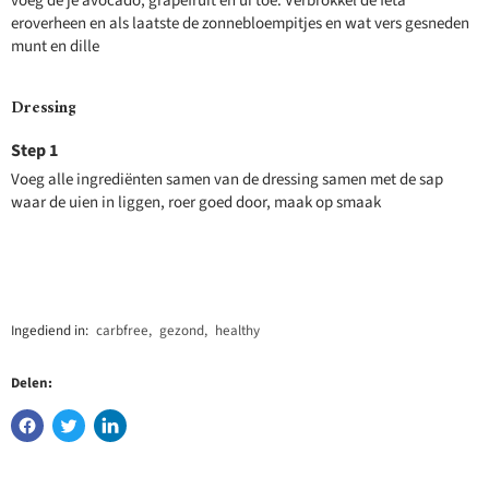
voeg de je avocado, grapefruit en ui toe. Verbrokkel de feta
eroverheen en als laatste de zonnebloempitjes en wat vers gesneden
munt en dille
Dressing
Voeg alle ingrediënten samen van de dressing samen met de sap
waar de uien in liggen, roer goed door, maak op smaak
Ingediend in:
carbfree
,
gezond
,
healthy
Delen: