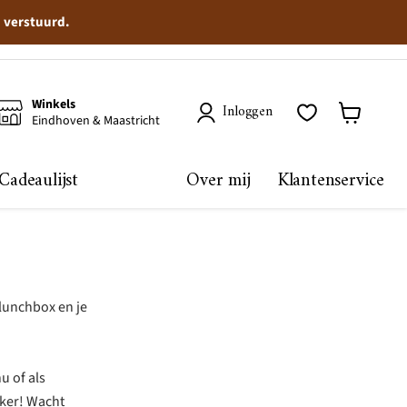
n verstuurd.
Winkels
Inloggen
Eindhoven & Maastricht
Winkelma
bekijken
Cadeaulijst
Over mij
Klantenservice
 lunchbox en je
u of als
kker! Wacht