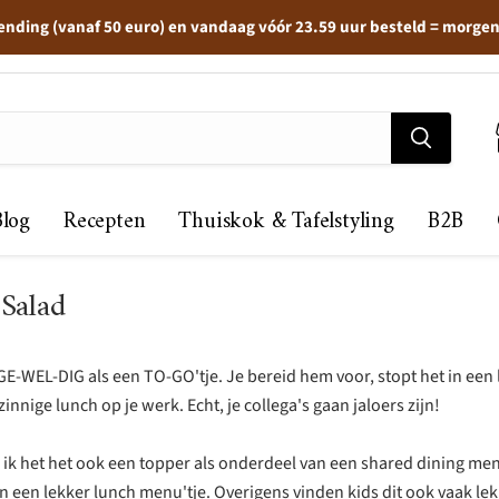
ending (vanaf 50 euro) en vandaag vóór 23.59 uur besteld = morge
Blog
Recepten
Thuiskok & Tafelstyling
B2B
Salad
GE-WEL-DIG als een TO-GO'tje. Je bereid hem voor, stopt het in een
nnige lunch op je werk. Echt, je collega's gaan jaloers zijn!
 ik het het ook een topper als onderdeel van een shared dining men
n een lekker lunch menu'tje. Overigens vinden kids dit ook vaak le