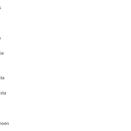
s
n
ie
sta
asta
imoen