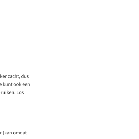
ker zacht, dus
Je kunt ook een
bruiken. Los
uur (kan omdat