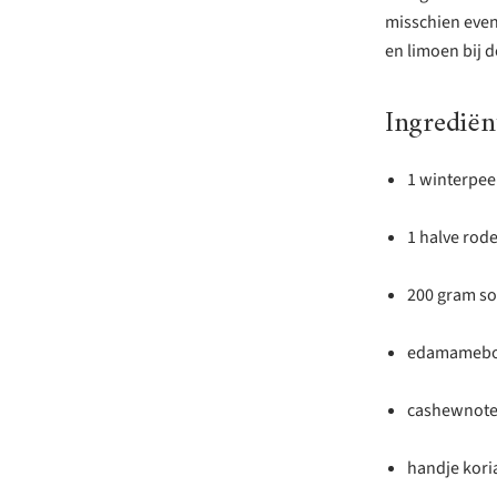
misschien even
en limoen bij d
Ingrediën
1 winterpe
1 halve rod
200 gram s
edamameboo
cashewnote
handje kori