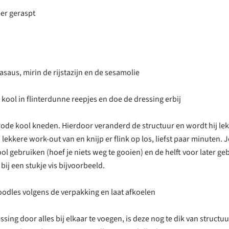
er geraspt
saus, mirin de rijstazijn en de sesamolie
 kool in flinterdunne reepjes en doe de dressing erbij
 rode kool kneden. Hierdoor veranderd de structuur en wordt hij lek
lekkere work-out van en knijp er flink op los, liefst paar minuten. 
ol gebruiken (hoef je niets weg te gooien) en de helft voor later ge
 bij een stukje vis bijvoorbeeld.
oodles volgens de verpakking en laat afkoelen
sing door alles bij elkaar te voegen, is deze nog te dik van struct