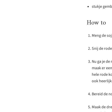
stukje gemb
How to
Meng de soja
Snij de rode
Nu ga je de
maak er een 
hele rode ko
ook heerlijk
Bereid de n
Maak de dres