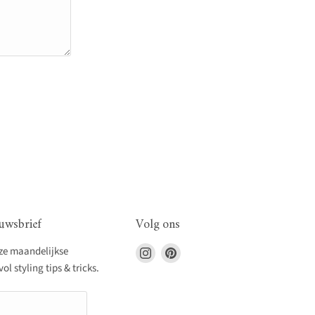
uwsbrief
Volg ons
Vind
Vind
nze maandelijkse
ons
ons
l styling tips & tricks.
op
op
Instagram
Pinterest