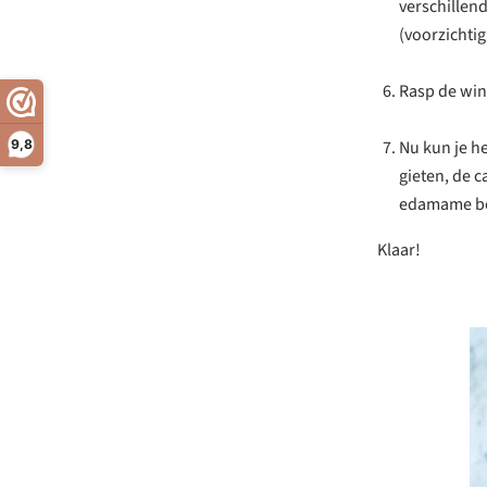
verschillend
(voorzichtig
Rasp de win
9,8
Nu kun je he
gieten, de 
edamame b
Klaar!