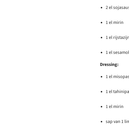
2 el sojasau
1 el mirin
1 el rijstazij
1 el sesamol
Dressing:
1 el misopa
1 el tahinip
1 el mirin
sap van 1 l