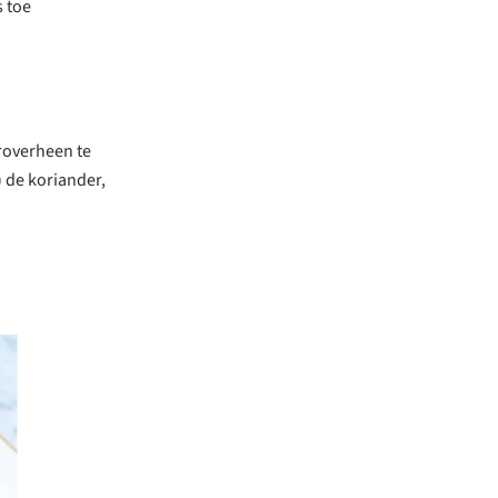
s toe
eroverheen te
 de koriander,