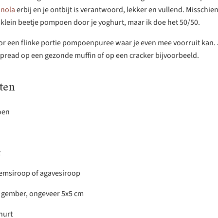
nola
erbij en je ontbijt is verantwoord, lekker en vullend. Misschien 
 klein beetje pompoen door je yoghurt, maar ik doe het 50/50.
voor een flinke portie pompoenpuree waar je even mee voorruit kan. 
spread op een gezonde muffin of op een cracker bijvoorbeeld.
ten
oen
t
emsiroop of agavesiroop
e gember, ongeveer 5x5 cm
hurt