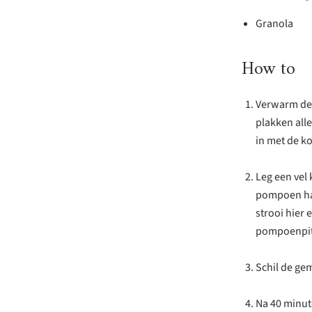
Granola
How to
Verwarm de 
plakken alle
in met de k
Leg een vel
pompoen haal
strooi hier 
pompoenpit
Schil de ge
Na 40 minute