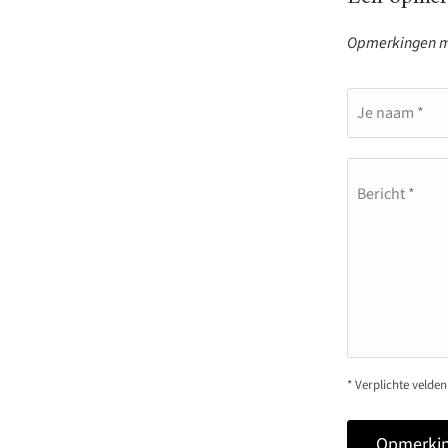
Opmerkingen mo
Je naam *
Bericht *
* Verplichte velden
Opmerkin