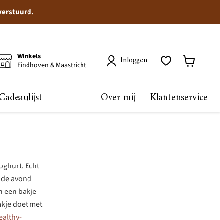
 verstuurd.
Winkels
Inloggen
Eindhoven & Maastricht
Winkelma
bekijken
Cadeaulijst
Over mij
Klantenservice
yoghurt. Echt
n de avond
in een bakje
akje doet met
ealthy-