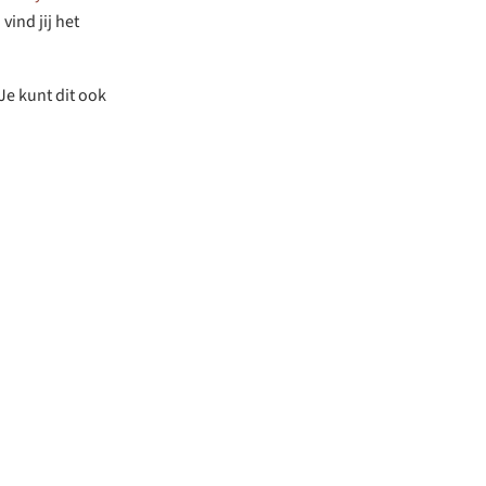
vind jij het
Je kunt dit ook