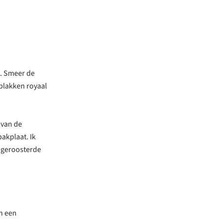
. Smeer de
 plakken royaal
 van de
akplaat. Ik
e geroosterde
In een