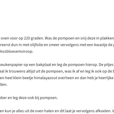
oven voor op 220 graden. Was de pompoen en snij deze in plakken
reerst dun in met olijfolie en smeer vervolgens met een kwastje de
okosbloesemsiroop.
 keukenpapier op een bakplaat en leg de pompoen hierop. De pitjes
 ik trouwens altijd uit de pompoen, was ik af en leg ik ook op de b
een heel klein beetje himalayazout overheen en dan heb je heerlijk
ten.
mber en leg deze ook bij pompoen.
n kun je alles uit de oven halen en dit laat je vervolgens afkoelen. 