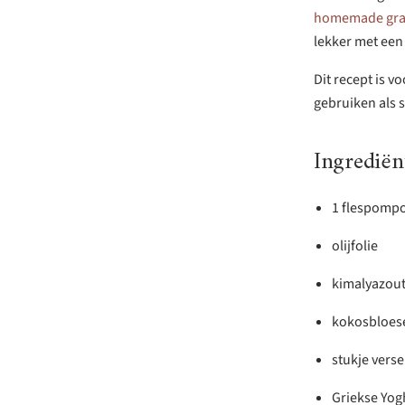
homemade gra
lekker met een
Dit recept is 
gebruiken als 
Ingrediën
1 flespomp
olijfolie
kimalyazou
kokosbloes
stukje vers
Griekse Yog