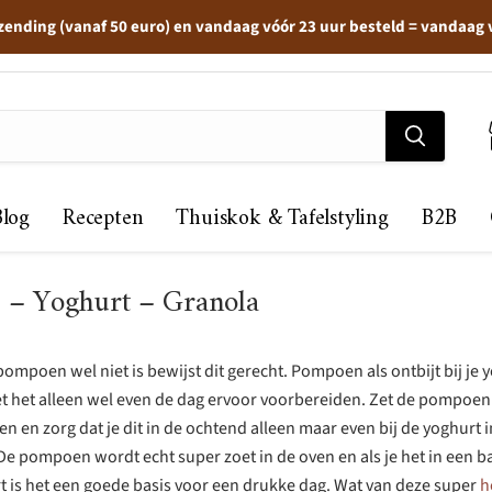
zending (vanaf 50 euro) en vandaag vóór 23 uur besteld = vandaag
Blog
Recepten
Thuiskok & Tafelstyling
B2B
– Yoghurt – Granola
pompoen wel niet is bewijst dit gerecht. Pompoen als ontbijt bij je 
oet het alleen wel even de dag ervoor voorbereiden. Zet de pompoe
en en zorg dat je dit in de ochtend alleen maar even bij de yoghurt 
 De pompoen wordt echt super zoet in de oven en als je het in een b
t is het een goede basis voor een drukke dag. Wat van deze super
h