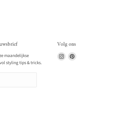
uwsbrief
Volg ons
Vind
Vind
nze maandelijkse
ons
ons
l styling tips & tricks.
op
op
Instagram
Pinterest