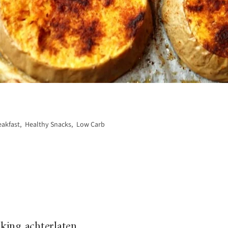
eakfast
,
Healthy Snacks
,
Low Carb
ing achterlaten