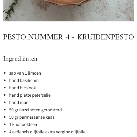
PESTO NUMMER 4 - KRUIDENPESTO
Ingrediënten
sap van 1 limoen
hand basilicum
hand bieslook
hand platte peterselie
hand munt
50 gr hazelnoten geroosterd
50 gr parmezaanse kaas
1 knoflookteen
4 eetlepels olijfolie extra vergine olijfolie