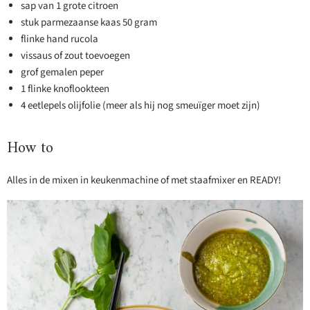
sap van 1 grote citroen
stuk parmezaanse kaas 50 gram
flinke hand rucola
vissaus of zout toevoegen
grof gemalen peper
1 flinke knoflookteen
4 eetlepels olijfolie (meer als hij nog smeuïger moet zijn)
How to
Alles in de mixen in keukenmachine of met staafmixer en READY!