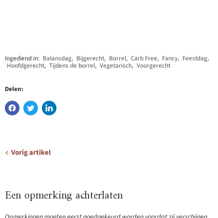
Ingediend in:
Balansdag
,
Bijgerecht
,
Borrel
,
Carb Free
,
Fancy
,
Feestdag
,
Hoofdgerecht
,
Tijdens de borrel
,
Vegetarisch
,
Voorgerecht
Delen:
Vorig artikel
Een opmerking achterlaten
Opmerkingen moeten eerst goedgekeurd worden voordat zij verschijnen