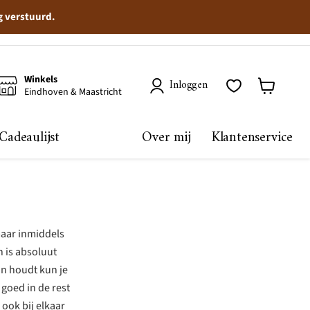
g verstuurd.
Winkels
Inloggen
Eindhoven & Maastricht
Winkelma
bekijken
Cadeaulijst
Over mij
Klantenservice
aar inmiddels
h is absoluut
van houdt kun je
 goed in de rest
ook bij elkaar