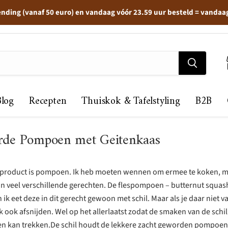
ending (vanaf 50 euro) en vandaag vóór 23.59 uur besteld = vandaa
Blog
Recepten
Thuiskok & Tafelstyling
B2B
rde Pompoen met Geitenkaas
tproduct is pompoen. Ik heb moeten wennen om ermee te koken, m
 in veel verschillende gerechten. De flespompoen – butternut squas
n ik eet deze in dit gerecht gewoon met schil. Maar als je daar niet 
jk ook afsnijden. Wel op het allerlaatst zodat de smaken van de schil
 kan trekken.De schil houdt de lekkere zacht geworden pompoen 