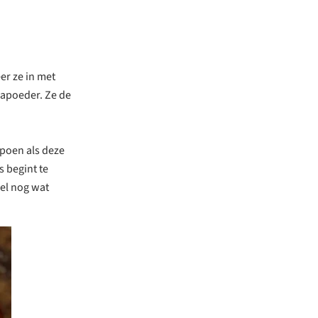
er ze in met
kapoeder. Ze de
mpoen als deze
s begint te
eel nog wat