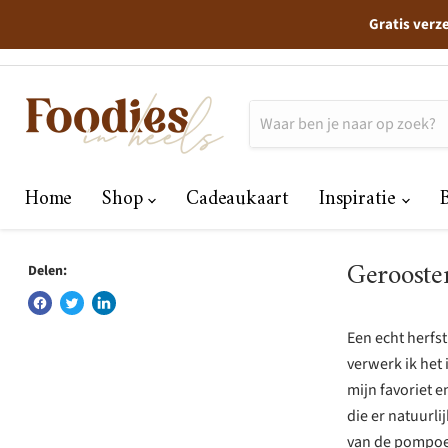
Gratis verz
Home
Shop
Cadeaukaart
Inspiratie
Gerooste
Delen:
Een echt herfs
verwerk ik het
mijn favoriet e
die er natuurli
van de pompoen