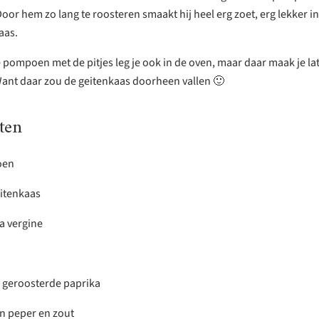
Door hem zo lang te roosteren smaakt hij heel erg zoet, erg lekker i
aas.
 pompoen met de pitjes leg je ook in de oven, maar daar maak je la
Want daar zou de geitenkaas doorheen vallen 🙂
ten
oen
itenkaas
ra vergine
s geroosterde paprika
n peper en zout