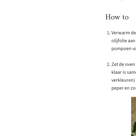
How to
Verwarm de 
olijfolie a
pompoen voo
Zet de oven
klaar is sam
verkleuren) 
peper en zou