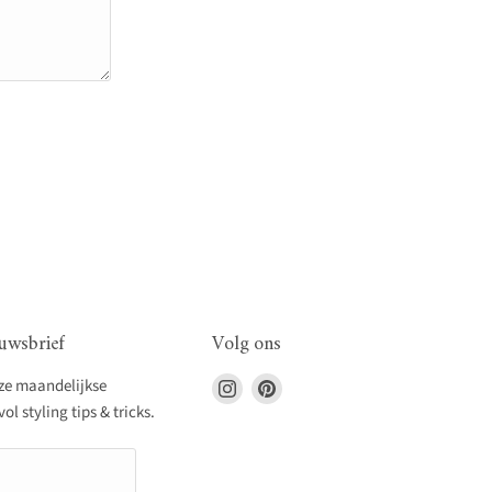
uwsbrief
Volg ons
Vind
Vind
nze maandelijkse
ons
ons
l styling tips & tricks.
op
op
Instagram
Pinterest