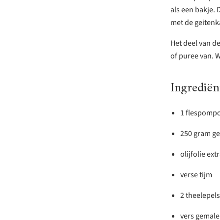
als een bakje. 
met de geitenk
Het deel van de
of puree van. 
Ingrediën
1 flespomp
250 gram ge
olijfolie ext
verse tijm
2 theelepel
vers gemale