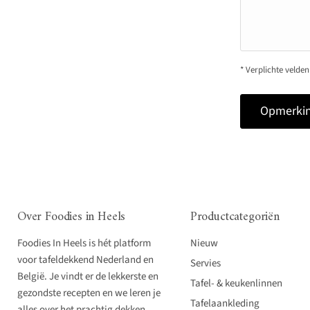
* Verplichte velden
Opmerkin
Over Foodies in Heels
Productcategoriën
Foodies In Heels is hét platform
Nieuw
voor tafeldekkend Nederland en
Servies
België. Je vindt er de lekkerste en
Tafel- & keukenlinnen
gezondste recepten en we leren je
Tafelaankleding
alles over het prachtig dekken