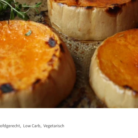
ofdgerecht
,
Low Carb
,
Vegetarisch