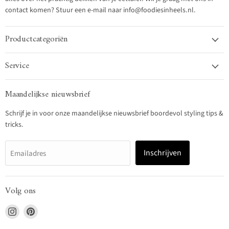
contact komen? Stuur een e-mail naar info@foodiesinheels.nl.
Productcategoriën
Service
Maandelijkse nieuwsbrief
Schrijf je in voor onze maandelijkse nieuwsbrief boordevol styling tips &
tricks.
Inschrijven
Emailadres
Volg ons
Vind
Vind
ons
ons