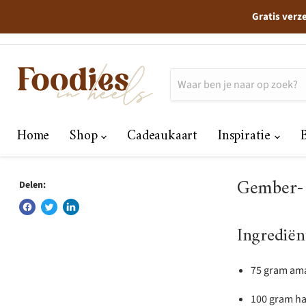
Gratis verz
Home
Shop
Cadeaukaart
Inspiratie
Gember-
Delen:
Ingrediën
75 gram am
100 gram h