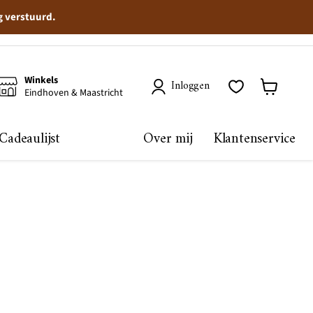
g verstuurd.
Winkels
Inloggen
Eindhoven & Maastricht
Winkelma
bekijken
Cadeaulijst
Over mij
Klantenservice