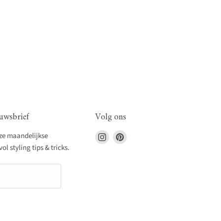
uwsbrief
Volg ons
Vind
Vind
nze maandelijkse
ons
ons
l styling tips & tricks.
op
op
Instagram
Pinterest