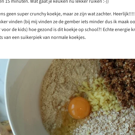
en 15 minuten. Wat gaat je keuken nu lekker ruiken :-))
ens geen super crunchy koekje, maar ze zijn wat zachter. Heerlijk!!!! 
kker vinden (bij mij vinden ze de gember iets minder dus ik maak oo
voor de kids) hoe gezond is dit koekje op school?! Echte energie kr
ats van een suikerpiek van normale koekjes.