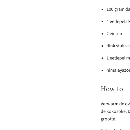
100 gram da
4 eetlepels 
2 eieren
flink stuk 
1 eetlepel 
himalayazo
How to
Verwarm de ove
de kokosolie. D
grootte.