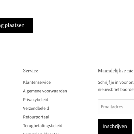
g plaatsen
Service
Maandelijkse nie
Klantenservice
Schrijf je in voor o
nieuwsbrief boordevo
Algemene voorwaarden
Privacybeleid
Emailadres
Verzendbeleid
Retourportaal
Terugbetalingsbeleid
Inschrijven