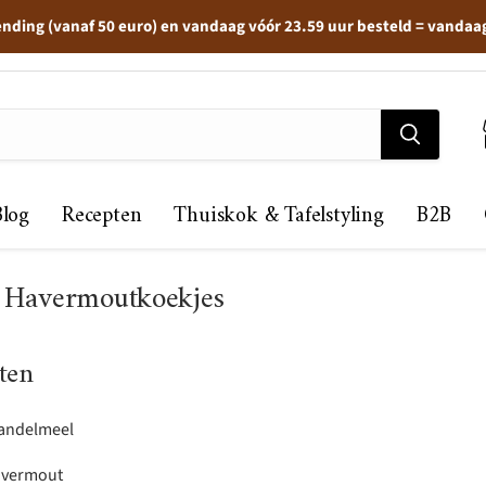
ending (vanaf 50 euro) en vandaag vóór 23.59 uur besteld = vandaa
Blog
Recepten
Thuiskok & Tafelstyling
B2B
 Havermoutkoekjes
ten
andelmeel
avermout