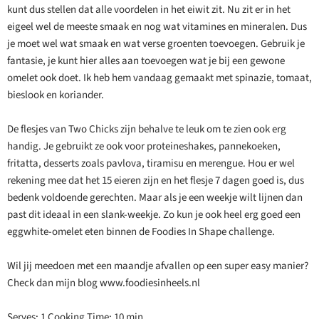
kunt dus stellen dat alle voordelen in het eiwit zit. Nu zit er in het
eigeel wel de meeste smaak en nog wat vitamines en mineralen. Dus
je moet wel wat smaak en wat verse groenten toevoegen. Gebruik je
fantasie, je kunt hier alles aan toevoegen wat je bij een gewone
omelet ook doet. Ik heb hem vandaag gemaakt met spinazie, tomaat,
bieslook en koriander.
De flesjes van Two Chicks zijn behalve te leuk om te zien ook erg
handig. Je gebruikt ze ook voor proteineshakes, pannekoeken,
fritatta, desserts zoals pavlova, tiramisu en merengue. Hou er wel
rekening mee dat het 15 eieren zijn en het flesje 7 dagen goed is, dus
bedenk voldoende gerechten. Maar als je een weekje wilt lijnen dan
past dit ideaal in een slank-weekje. Zo kun je ook heel erg goed een
eggwhite-omelet eten binnen de Foodies In Shape challenge.
Wil jij meedoen met een maandje afvallen op een super easy manier?
Check dan mijn blog www.foodiesinheels.nl
Serves: 1 Cooking Time: 10 min