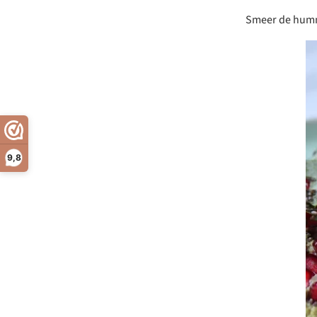
Smeer de hummu
9,8