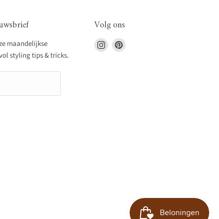
uwsbrief
Volg ons
Vind
Vind
nze maandelijkse
ons
ons
l styling tips & tricks.
op
op
Instagram
Pinterest