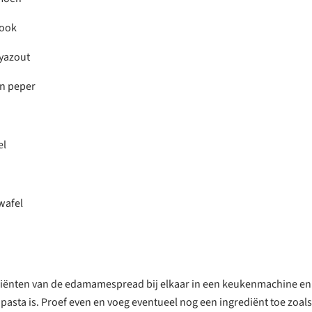
look
yazout
n peper
el
wafel
diënten van de edamamespread bij elkaar in een keukenmachine en
pasta is. Proef even en voeg eventueel nog een ingrediënt toe zoals