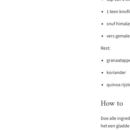
1 teen knof
snuf himala
vers gemale
Rest:
granaatapp
koriander
quinoa rijst
How to
Doe alle ingre
het een gladde 