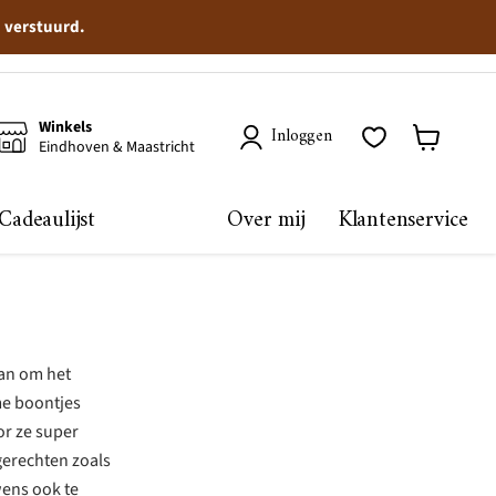
n verstuurd.
Winkels
Inloggen
Eindhoven & Maastricht
Winkelma
bekijken
Cadeaulijst
Over mij
Klantenservice
aan om het
me boontjes
or ze super
 gerechten zoals
wens ook te