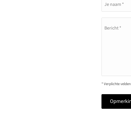
Je naam *
Bericht *
* Verplichte velden
Opmerkin