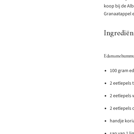
koop bij de Alb
Granaatappel er
Ingrediën
Edamamehummu
100 gram e
2 eetlepels 
2 eetlepels 
2 eetlepels o
handje kori
sap van 1 l