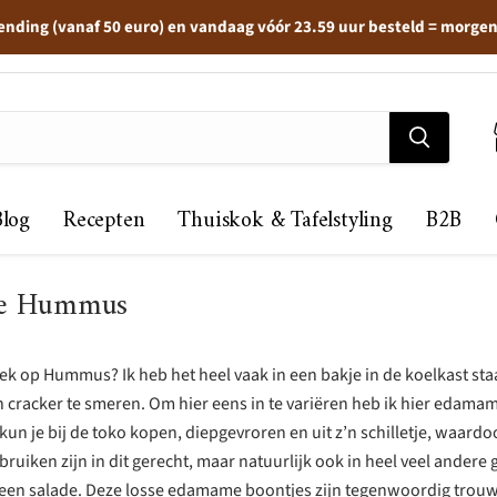
ending (vanaf 50 euro) en vandaag vóór 23.59 uur besteld = morge
Blog
Recepten
Thuiskok & Tafelstyling
B2B
e Hummus
 gek op Hummus? Ik heb het heel vaak in een bakje in de koelkast st
jn cracker te smeren. Om hier eens in te variëren heb ik hier edama
kun je bij de toko kopen, diepgevroren en uit z’n schilletje, waardo
bruiken zijn in dit gerecht, maar natuurlijk ook in heel veel andere
f een salade. Deze losse edamame boontjes zijn tegenwoordig trou