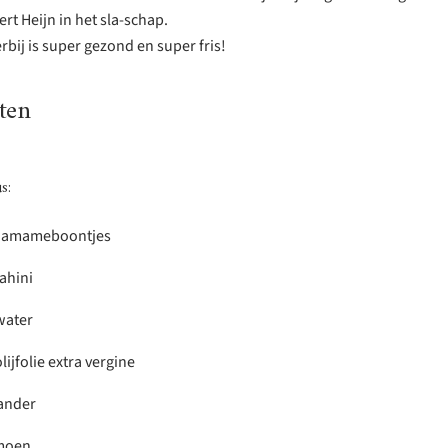
ert Heijn in het sla-schap.
bij is super gezond en super fris!
ten
s:
damameboontjes
tahini
water
lijfolie extra vergine
ander
imoen