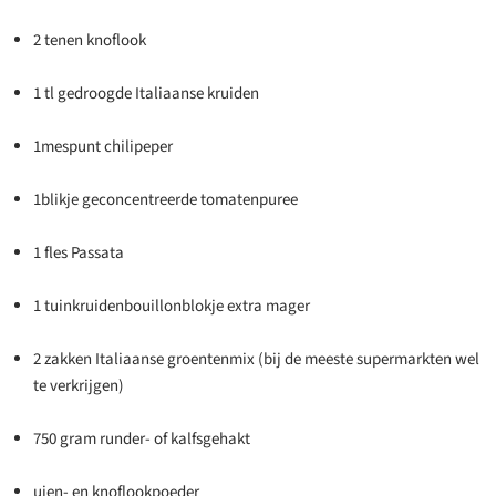
2 tenen knoflook
1 tl gedroogde Italiaanse kruiden
1mespunt chilipeper
1blikje geconcentreerde tomatenpuree
1 fles Passata
1 tuinkruidenbouillonblokje extra mager
2 zakken Italiaanse groentenmix (bij de meeste supermarkten wel
te verkrijgen)
750 gram runder- of kalfsgehakt
uien- en knoflookpoeder