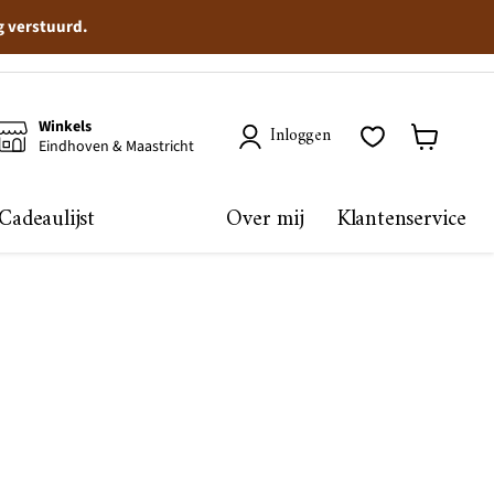
g verstuurd.
Winkels
Inloggen
Eindhoven & Maastricht
Winkelma
bekijken
Cadeaulijst
Over mij
Klantenservice