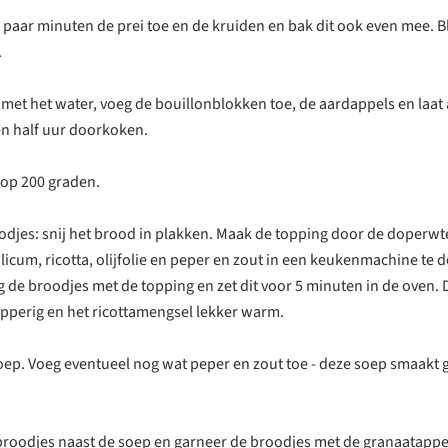
 paar minuten de prei toe en de kruiden en bak dit ook even mee. Bl
.
f met het water, voeg de bouillonblokken toe, de aardappels en laat 
n half uur doorkoken.
 op 200 graden.
odjes: snij het brood in plakken. Maak de topping door de doperwt
licum, ricotta, olijfolie en peper en zout in een keukenmachine te d
g de broodjes met de topping en zet dit voor 5 minuten in de oven.
perig en het ricottamengsel lekker warm.
oep. Voeg eventueel nog wat peper en zout toe - deze soep smaakt 
broodjes naast de soep en garneer de broodjes met de granaatappel