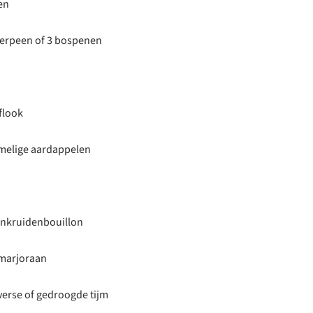
en
terpeen of 3 bospenen
flook
imelige aardappelen
uinkruidenbouillon
 marjoraan
verse of gedroogde tijm