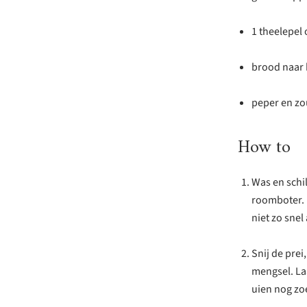
1 theelepel o
brood naar 
peper en zo
How to
Was en schil
roomboter. 
niet zo snel
Snij de prei
mengsel. La
uien nog zoe