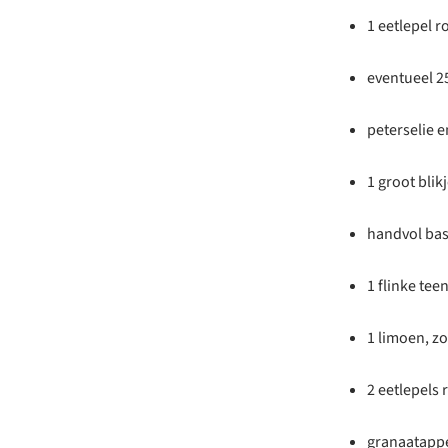
1 eetlepel 
eventueel 
peterselie e
1 groot bli
handvol bas
1 flinke tee
1 limoen, zo
2 eetlepels 
granaatappe