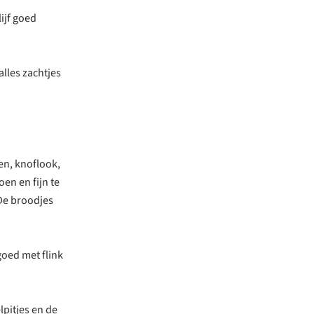
ijf goed
alles zachtjes
en, knoflook,
oen en fijn te
 De broodjes
goed met flink
pitjes en de