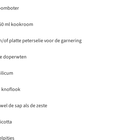
roomboter
250 ml kookroom
n/of platte peterselie voor de garnering
kje doperwten
ilicum
n knoflook
wel de sap als de zeste
ricotta
lpitjes