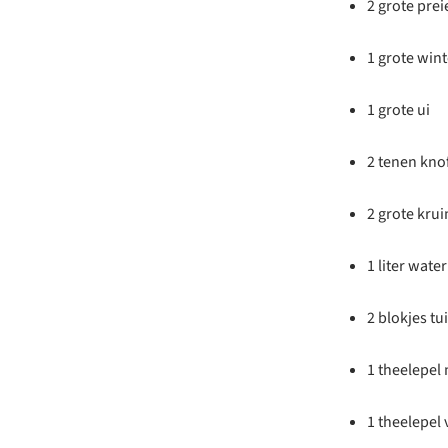
2 grote prei
1 grote win
1 grote ui
2 tenen kno
2 grote kru
1 liter water
2 blokjes t
1 theelepel
1 theelepel 