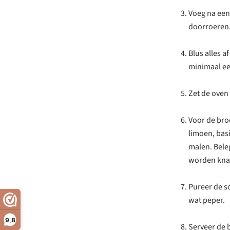
Voeg na een
doorroeren
Blus alles a
minimaal ee
Zet de oven
Voor de bro
limoen, basi
malen. Bele
worden knap
Pureer de s
wat peper.
9,8
Serveer de 