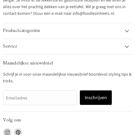
België. Je vindt er de lekkerste en gezondste recepten en we leren je
alles over het prachtig dekken van je eettafel. Wil je graag met ons in
contact komen? Stuur een e-mail naar info@foodiesinheels.nl.
Productcategoriën
Service
Maandelijkse nieuwsbrief
Schrijf je in voor onze maandelijkse nieuwsbrief boordevol styling tips &
tricks.
Inschrijven
Emailadres
Volg ons
Vind
Vind