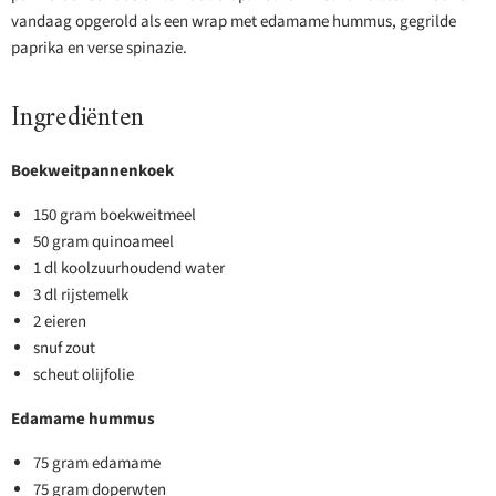
vandaag opgerold als een wrap met edamame hummus, gegrilde
paprika en verse spinazie.
Ingrediënten
Boekweitpannenkoek
150 gram boekweitmeel
50 gram quinoameel
1 dl koolzuurhoudend water
3 dl rijstemelk
2 eieren
snuf zout
scheut olijfolie
Edamame hummus
75 gram edamame
75 gram doperwten