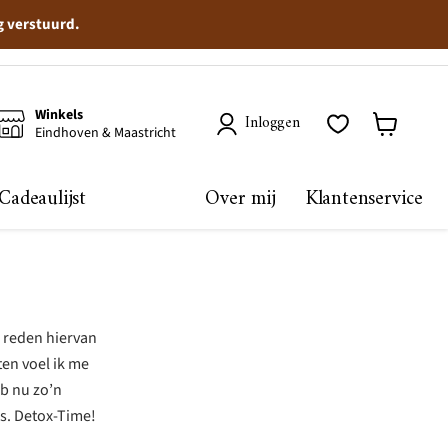
g verstuurd.
Winkels
Inloggen
Eindhoven & Maastricht
Winkelma
bekijken
Cadeaulijst
Over mij
Klantenservice
e reden hiervan
ten voel ik me
eb nu zo’n
es. Detox-Time!