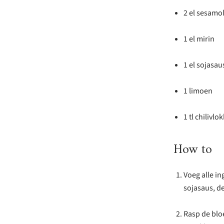
2 el sesamol
1 el mirin
1 el sojasau
1 limoen
1 tl chilivlo
How to
Voeg alle in
sojasaus, de
Rasp de bloe