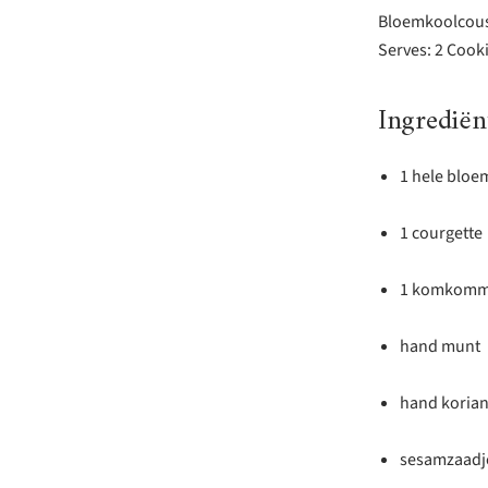
Bloemkoolcousc
Serves: 2 Cook
Ingrediën
1 hele bloe
1 courgette
1 komkomm
hand munt
hand koria
sesamzaadje