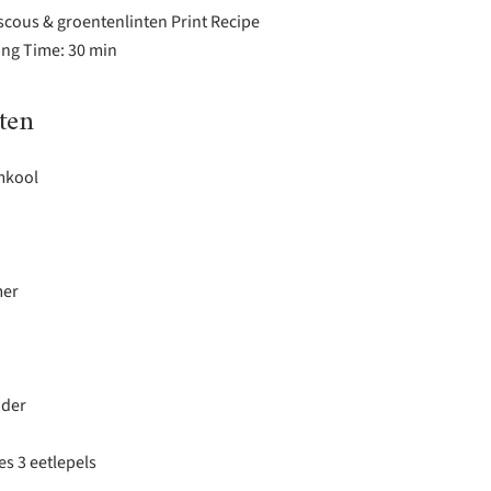
ous & groentenlinten Print Recipe
ing Time: 30 min
ten
mkool
er
nder
s 3 eetlepels