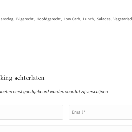
lansdag
,
Bijgerecht
,
Hoofdgerecht
,
Low Carb
,
Lunch
,
Salades
,
Vegetarisc
ing achterlaten
eten eerst goedgekeurd worden voordat zij verschijnen
Email *