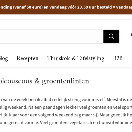
ending (vanaf 50 euro) en vandaag vóór 23.59 uur besteld = vandaa
Blog
Recepten
Thuiskok & Tafelstyling
B2B
lcouscous & groentenlinten
 van de week ben ik altijd redelijk streng voor mezelf. Meestal is d
ellig weekend. Na een paar dagen lekker veel groenten en veel spor
rlijk, klaar voor een volgend weekend zeg maar :-)) Maar goed, ik h
ezond gerecht voor je. Veel groenten, vegetarisch en bomvol vitamin