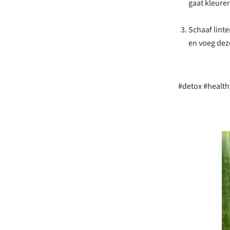
gaat kleuren
Schaaf lint
en voeg deze
#detox #health