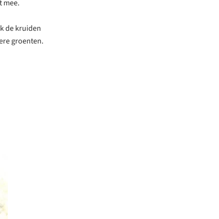
t mee.
ak de kruiden
kere groenten.