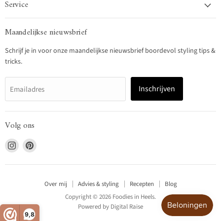
Service
Maandelijkse nieuwsbrief
Schrijf je in voor onze maandelijkse nieuwsbrief boordevol styling tips &
tricks.
Inschrijven
Emailadres
Volg ons
Vind
Vind
ons
ons
op
op
Instagram
Pinterest
Over mij
Advies & styling
Recepten
Blog
Copyright © 2026 Foodies in Heels.
Powered by
Digital Raise
9,8