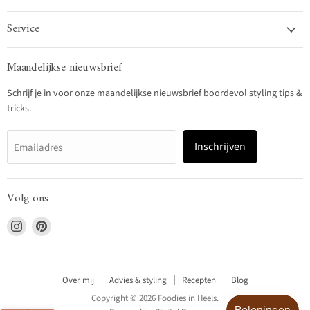
Service
Maandelijkse nieuwsbrief
Schrijf je in voor onze maandelijkse nieuwsbrief boordevol styling tips &
tricks.
Inschrijven
Emailadres
Volg ons
Vind
Vind
ons
ons
op
op
Instagram
Pinterest
Over mij
Advies & styling
Recepten
Blog
Copyright © 2026 Foodies in Heels.