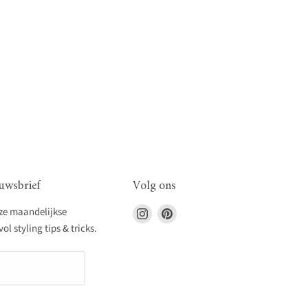
uwsbrief
Volg ons
Vind
Vind
nze maandelijkse
ons
ons
l styling tips & tricks.
op
op
Instagram
Pinterest