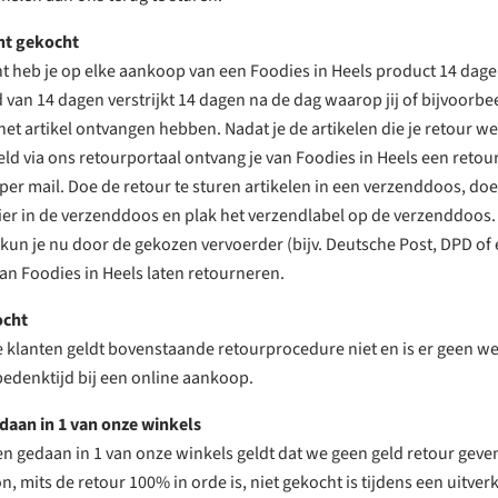
nt gekocht
 heb je op elke aankoop van een Foodies in Heels product 14 dage
 van 14 dagen verstrijkt 14 dagen na de dag waarop jij of bijvoorbee
et artikel ontvangen hebben. Nadat je de artikelen die je retour we
d via ons retourportaal ontvang je van Foodies in Heels een retou
per mail. Doe de retour te sturen artikelen in een verzenddoos, do
er in de verzenddoos en plak het verzendlabel op de verzenddoos.
un je nu door de gekozen vervoerder (bijv. Deutsche Post, DPD of
an Foodies in Heels laten retourneren.
ocht
e klanten geldt bovenstaande retourprocedure niet en is er geen wet
edenktijd bij een online aankoop.
aan in 1 van onze winkels
 gedaan in 1 van onze winkels geldt dat we geen geld retour geve
, mits de retour 100% in orde is, niet gekocht is tijdens een uitver