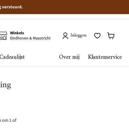
g verstuurd.
Winkels
Inloggen
Eindhoven & Maastricht
Winkelma
bekijken
Cadeaulijst
Over mij
Klantenservice
ling
m om 1 of