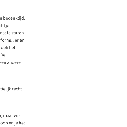
n bedenktijd.
ld je
nst te sturen
rformulier en
e ook het
 De
 een andere
telijk recht
n, maar wel
koop en je het