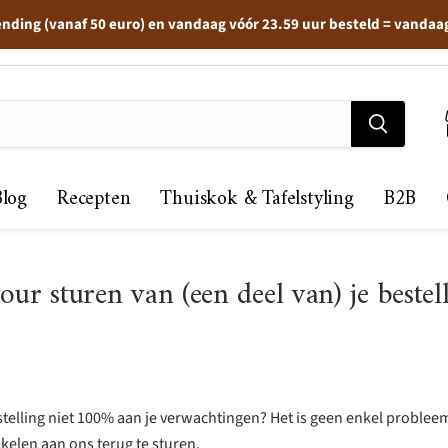
ending (vanaf 50 euro) en vandaag vóór 23.59 uur besteld = vandaa
Blog
Recepten
Thuiskok & Tafelstyling
B2B
our sturen van (een deel van) je bestel
stelling niet 100% aan je verwachtingen? Het is geen enkel problee
kelen aan ons terug te sturen.