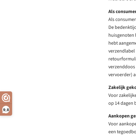
Als consume
Als consument
De bedenktijd
huisgenoten h
hebt aangemel
verzendlabel 
retourformuli
verzenddoos k
vervoerder) a
Zakelijk gek
Voor zakelijk
op 14 dagen b
9,8
Aankopen ged
Voor aankopen
een tegoedbon