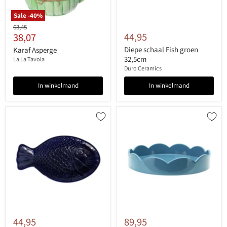
Sale -
40
%
Originele
63,45
Huidige
44,95
38,07
prijs
prijs
Diepe schaal Fish groen
Karaf Asperge
32,5cm
La La Tavola
Duro Ceramics
In winkelmand
In winkelmand
44,95
89,95