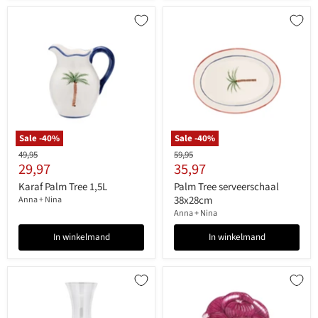
Sale -
40
%
Sale -
40
%
Originele
Originele
49,95
59,95
Huidige
Huidige
29,97
35,97
prijs
prijs
prijs
prijs
Karaf Palm Tree 1,5L
Palm Tree serveerschaal
38x28cm
Anna + Nina
Anna + Nina
In winkelmand
In winkelmand