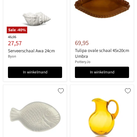
Sale -
40
%
Originele
45,95
Huidige
69,95
27,57
prijs
prijs
Tulipa ovale schaal 45x20cm
Serveerschaal Awa 24cm
Umbra
Byon
PotteryJo
In winkelmand
In winkelmand