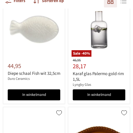
Filters
Sorteren op
Sale -
40
%
Originele
46,95
44,95
Huidige
28,17
prijs
prijs
Diepe schaal Fish wit 32,5cm
Karaf glas Palermo gold rim
Duro Ceramics
1,5L
Lyngby Glas
In winkelmand
In winkelmand