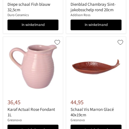
Diepe schaal Fish blauw
Dienblad Chambray Sint-
32,5cm
jakobsschelp rond 20cm
Duro Ceramics
Addison Ross
In winkelmand
In winkelmand
36,45
44,95
Karaf Actual Rose Fondant
Schaal Vis Marron Glacé
1L
40x19cm
Gresnovo
Gresnovo