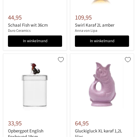
44,95
109,95
Schaal Fish wit 36cm
Swirl Karaf 2L amber
Duro Ceramics
Anna von Lipa
In winkelmand
In winkelmand
33,95
64,95
Opbergpot English
Gluckigluck XL karaf 1,2L
Foxhound 19cm
lilac