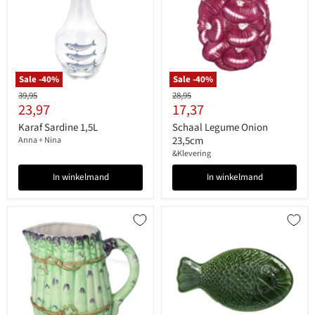
Sale -
40
%
Sale -
40
%
Originele
Originele
39,95
28,95
Huidige
Huidige
23,97
17,37
prijs
prijs
prijs
prijs
Karaf Sardine 1,5L
Schaal Legume Onion
23,5cm
Anna + Nina
&Klevering
In winkelmand
In winkelmand