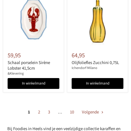
59,95
64,95
Schaal porselein Sirène
Olijfoliefles Zucchini 0,75L
Lobster 41,5cm
Ichendorf Milano
&Klevering
In winkelmand
In winkelmand
1
2
3
…
10
Volgende
Bij Foodies in Heels vind je een veelzijdige collectie karaffen en