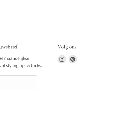
uwsbrief
Volg ons
Vind
Vind
nze maandelijkse
ons
ons
l styling tips & tricks.
op
op
Instagram
Pinterest