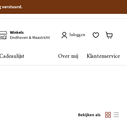
g verstuurd.
Winkels
Inloggen
Eindhoven & Maastricht
Winkelma
bekijken
Cadeaulijst
Over mij
Klantenservice
Bekijken als