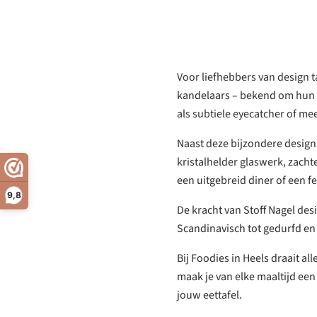
Voor liefhebbers van design ta
kandelaars – bekend om hun mo
als subtiele eyecatcher of m
Naast deze bijzondere designs
kristalhelder glaswerk, zacht
een uitgebreid diner of een f
9,8
De kracht van Stoff Nagel des
Scandinavisch tot gedurfd en
Bij Foodies in Heels draait a
maak je van elke maaltijd een
jouw eettafel.