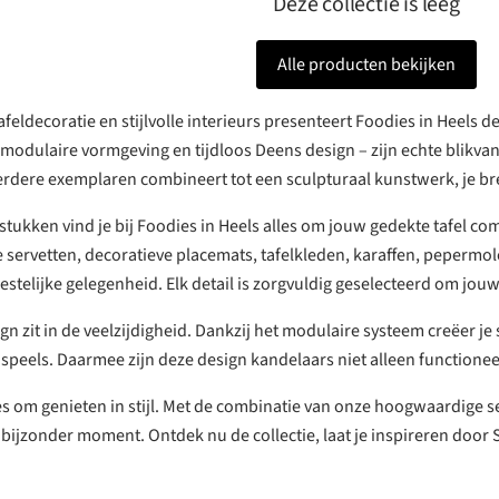
Deze collectie is leeg
Alle producten bekijken
feldecoratie en stijlvolle interieurs presenteert Foodies in Heels de
dulaire vormgeving en tijdloos Deens design – zijn echte blikvang
eerdere exemplaren combineert tot een sculpturaal kunstwerk, je br
tukken vind je bij Foodies in Heels alles om jouw gedekte tafel co
e servetten, decoratieve placemats, tafelkleden, karaffen, pepermol
eestelijke gelegenheid. Elk detail is zorgvuldig geselecteerd om jou
ign zit in de veelzijdigheid. Dankzij het modulaire systeem creëer j
 speels. Daarmee zijn deze design kandelaars niet alleen function
lles om genieten in stijl. Met de combinatie van onze hoogwaardige 
 bijzonder moment. Ontdek nu de collectie, laat je inspireren door