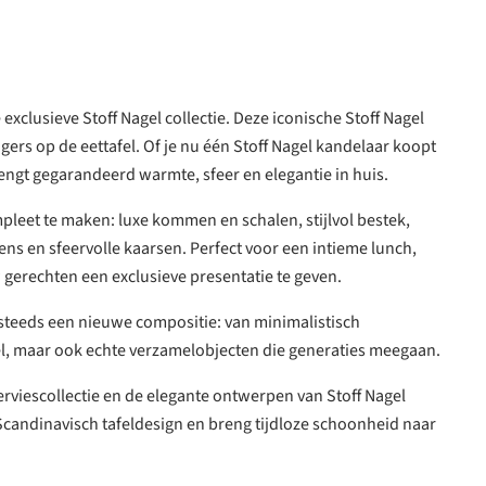
 exclusieve Stoff Nagel collectie. Deze iconische Stoff Nagel
ers op de eettafel. Of je nu één Stoff Nagel kandelaar koopt
engt gegarandeerd warmte, sfeer en elegantie in huis.
mpleet te maken: luxe kommen en schalen, stijlvol bestek,
ens en sfeervolle kaarsen. Perfect voor een intieme lunch,
w gerechten een exclusieve presentatie te geven.
e steeds een nieuwe compositie: van minimalistisch
eel, maar ook echte verzamelobjecten die generaties meegaan.
serviescollectie en de elegante ontwerpen van Stoff Nagel
 Scandinavisch tafeldesign en breng tijdloze schoonheid naar