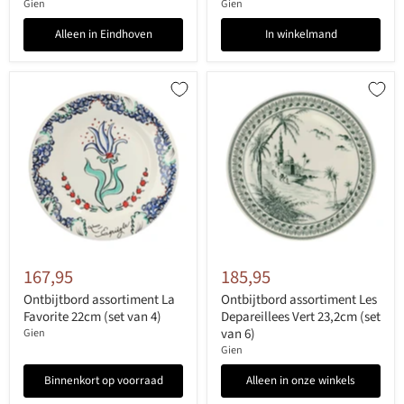
Gien
Gien
Alleen in Eindhoven
In winkelmand
167,95
185,95
Ontbijtbord assortiment La
Ontbijtbord assortiment Les
Favorite 22cm (set van 4)
Depareillees Vert 23,2cm (set
van 6)
Gien
Gien
Binnenkort op voorraad
Alleen in onze winkels