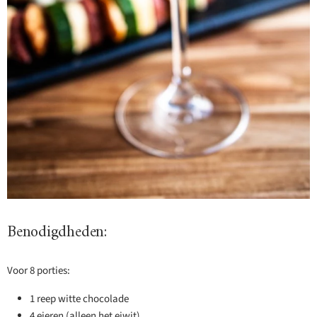
Benodigdheden:
Voor 8 porties:
1 reep witte chocolade
4 eieren (alleen het eiwit)