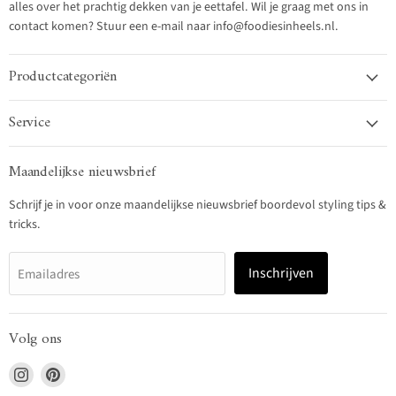
alles over het prachtig dekken van je eettafel. Wil je graag met ons in
contact komen? Stuur een e-mail naar info@foodiesinheels.nl.
Productcategoriën
Service
Maandelijkse nieuwsbrief
Schrijf je in voor onze maandelijkse nieuwsbrief boordevol styling tips &
tricks.
Inschrijven
Emailadres
Volg ons
Vind
Vind
ons
ons