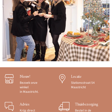
Nieuw!
Locatie
Bezoek onze
Stationsstraat 54
winkel
Maastricht
in Maastricht.
Advies
Thuisbezorging
Krijg direct
Bestel in de