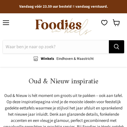
Vandaag vóór 23.59 uur besteld = vandaag verstuurd.
Menu
Winkel
bekijken
Winkels
Eindhoven & Maastricht
Oud & Nieuw inspiratie
Oud & Nieuw is hét moment om groots uit te pakken – ook aan tafel.
Op deze inspiratiepagina vind je de mooiste ideeën voor feestelijk
gedekte eettafels waarmee je stijlvol het jaar afsluit en sprankelend
het nieuwe jaar inluidt. Denk aan glanzende details, fonkelende
accenten en een vleugje glamour, perfect gecombineerd met
smaakvolle gerechten in prachtig servies. Bij Foodies in Heels ontdek