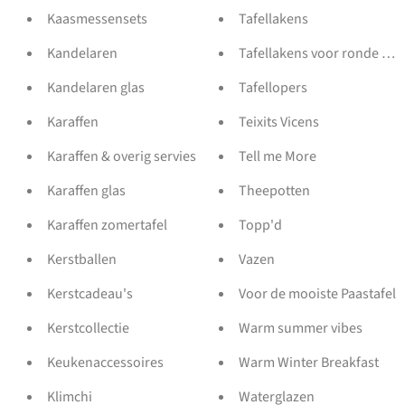
Kaasmessensets
Tafellakens
Kandelaren
Tafellakens voor ronde tafe
Kandelaren glas
Tafellopers
Karaffen
Teixits Vicens
Karaffen & overig servies
Tell me More
Karaffen glas
Theepotten
Karaffen zomertafel
Topp'd
Kerstballen
Vazen
Kerstcadeau's
Voor de mooiste Paastafel
Kerstcollectie
Warm summer vibes
Keukenaccessoires
Warm Winter Breakfast
Klimchi
Waterglazen