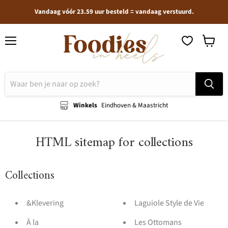
Vandaag vóór 23.59 uur besteld = vandaag verstuurd.
Menu
Winkel
bekijken
Winkels
Eindhoven & Maastricht
HTML sitemap for collections
Collections
&Klevering
Laguiole Style de Vie
À la
Les Ottomans