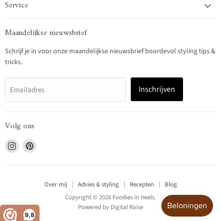
Service
Maandelijkse nieuwsbrief
Schrijf je in voor onze maandelijkse nieuwsbrief boordevol styling tips &
tricks.
Inschrijven
Emailadres
Volg ons
Vind
Vind
ons
ons
op
op
Instagram
Pinterest
Over mij
Advies & styling
Recepten
Blog
Copyright © 2026 Foodies in Heels.
Powered by
Digital Raise
9,8