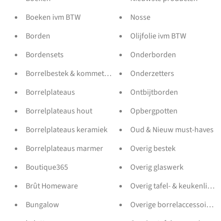
Boeken ivm BTW
Nosse
Borden
Olijfolie ivm BTW
Bordensets
Onderborden
Borrelbestek & kommetjes
Onderzetters
Borrelplateaus
Ontbijtborden
Borrelplateaus hout
Opbergpotten
Borrelplateaus keramiek
Oud & Nieuw must-haves
Borrelplateaus marmer
Overig bestek
Boutique365
Overig glaswerk
Brût Homeware
Overig tafel- & keukenlinne
Bungalow
Overige borrelaccessoires