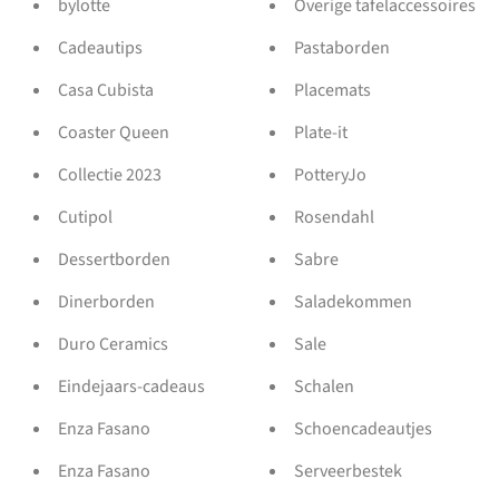
bylotte
Overige tafelaccessoires
Cadeautips
Pastaborden
Casa Cubista
Placemats
Coaster Queen
Plate-it
Collectie 2023
PotteryJo
Cutipol
Rosendahl
Dessertborden
Sabre
Dinerborden
Saladekommen
Duro Ceramics
Sale
Eindejaars-cadeaus
Schalen
Enza Fasano
Schoencadeautjes
Enza Fasano
Serveerbestek