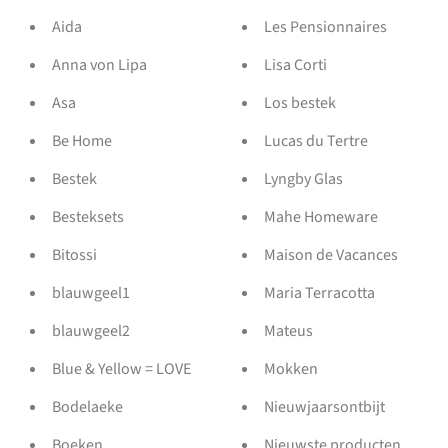
Aida
Les Pensionnaires
Anna von Lipa
Lisa Corti
Asa
Los bestek
Be Home
Lucas du Tertre
Bestek
Lyngby Glas
Besteksets
Mahe Homeware
Bitossi
Maison de Vacances
blauwgeel1
Maria Terracotta
blauwgeel2
Mateus
Blue & Yellow = LOVE
Mokken
Bodelaeke
Nieuwjaarsontbijt
Boeken
Nieuwste producten