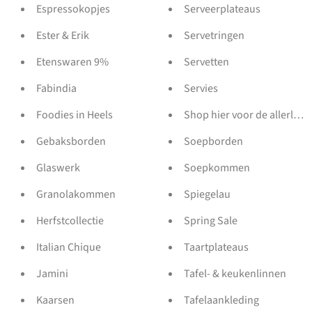
Espressokopjes
Serveerplateaus
Ester & Erik
Servetringen
Etenswaren 9%
Servetten
Fabindia
Servies
Foodies in Heels
Shop hier voor de allerlief
Gebaksborden
Soepborden
Glaswerk
Soepkommen
Granolakommen
Spiegelau
Herfstcollectie
Spring Sale
Italian Chique
Taartplateaus
Jamini
Tafel- & keukenlinnen
Kaarsen
Tafelaankleding