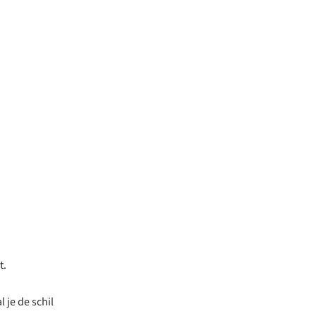
t.
 je de schil