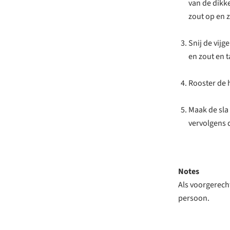
van de dikke
zout op en z
Snij de vijg
en zout en t
Rooster de 
Maak de sla 
vervolgens 
Notes
Als voorgerecht
persoon.