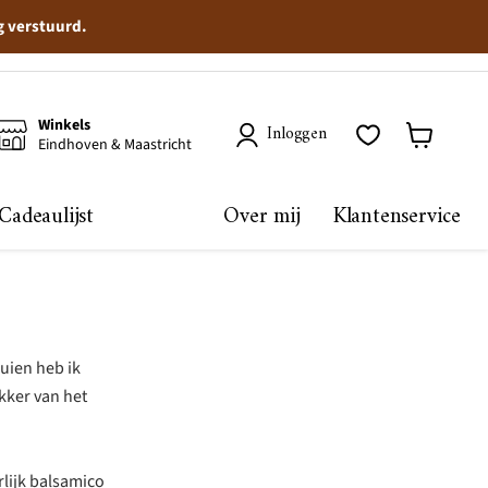
g verstuurd.
Winkels
Inloggen
Eindhoven & Maastricht
Winkelma
bekijken
Cadeaulijst
Over mij
Klantenservice
 uien heb ik
ekker van het
rlijk balsamico