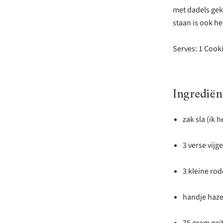
met dadels geko
staan is ook h
Serves: 1 Cook
Ingrediën
zak sla (ik 
3 verse vijg
3 kleine rod
handje haz