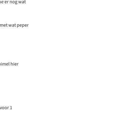
Doe er nog wat
n met wat peper
uimel hier
 voor 1