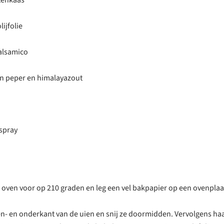
tenkaas
lijfolie
balsamico
n peper en himalayazout
kspray
oven voor op 210 graden en leg een vel bakpapier op een ovenplaa
n- en onderkant van de uien en snij ze doormidden. Vervolgens haal