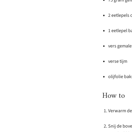
75 gram gei
2 eetlepels o
1 eetlepel 
vers gemale
verse tijm
olijfolie ba
How to
Verwarm de 
Snij de bove