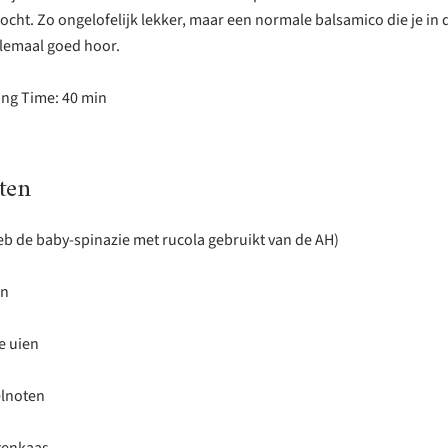
cht. Zo ongelofelijk lekker, maar een normale balsamico die je in 
elemaal goed hoor.
ing Time: 40 min
ten
heb de baby-spinazie met rucola gebruikt van de AH)
en
e uien
elnoten