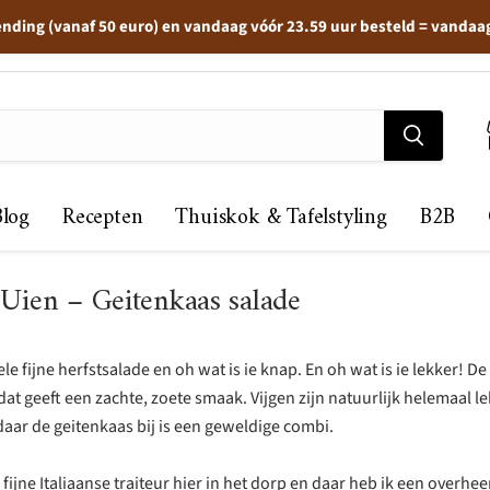
ending (vanaf 50 euro) en vandaag vóór 23.59 uur besteld = vandaa
Blog
Recepten
Thuiskok & Tafelstyling
B2B
 Uien – Geitenkaas salade
e fijne herfstsalade en oh wat is ie knap. En oh wat is ie lekker! De
at geeft een zachte, zoete smaak. Vijgen zijn natuurlijk helemaal l
daar de geitenkaas bij is een geweldige combi.
 fijne Italiaanse traiteur hier in het dorp en daar heb ik een overhee