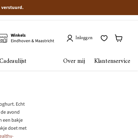
n verstuurd.
Winkels
Inloggen
Eindhoven & Maastricht
Winkelma
bekijken
Cadeaulijst
Over mij
Klantenservice
yoghurt. Echt
n de avond
in een bakje
akje doet met
ealthy-