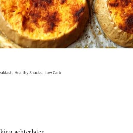
eakfast
,
Healthy Snacks
,
Low Carb
ing achterlaten