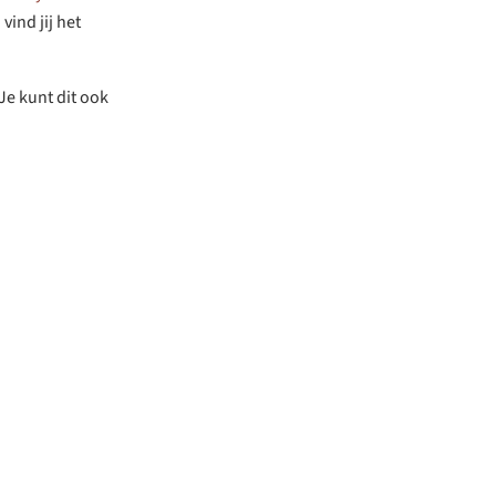
vind jij het
Je kunt dit ook