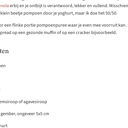
nola
erbij en je ontbijt is verantwoord, lekker en vullend. Misschien 
 klein beetje pompoen door je yoghurt, maar ik doe het 50/50.
voor een flinke portie pompoenpuree waar je even mee voorruit kan. 
spread op een gezonde muffin of op een cracker bijvoorbeeld.
ten
oen
t
emsiroop of agavesiroop
e gember, ongeveer 5x5 cm
hurt