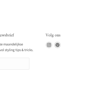
uwsbrief
Volg ons
Vind
Vind
nze maandelijkse
ons
ons
l styling tips & tricks.
op
op
Instagram
Pinterest