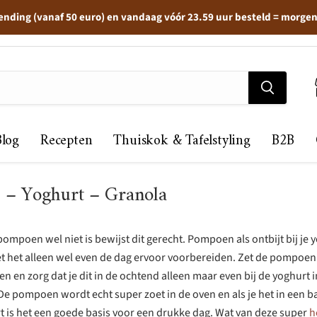
ending (vanaf 50 euro) en vandaag vóór 23.59 uur besteld = morge
Blog
Recepten
Thuiskok & Tafelstyling
B2B
– Yoghurt – Granola
pompoen wel niet is bewijst dit gerecht. Pompoen als ontbijt bij je 
oet het alleen wel even de dag ervoor voorbereiden. Zet de pompoe
en en zorg dat je dit in de ochtend alleen maar even bij de yoghurt 
 De pompoen wordt echt super zoet in de oven en als je het in een b
t is het een goede basis voor een drukke dag. Wat van deze super
h