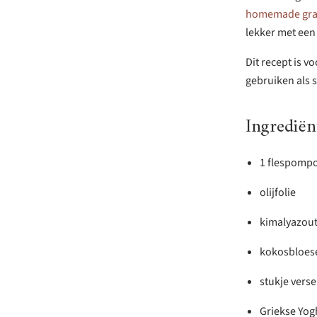
homemade gra
lekker met een
Dit recept is 
gebruiken als 
Ingrediën
1 flespomp
olijfolie
kimalyazou
kokosbloes
stukje vers
Griekse Yog