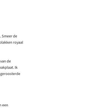
. Smeer de
 plakken royaal
 van de
akplaat. Ik
e geroosterde
In een