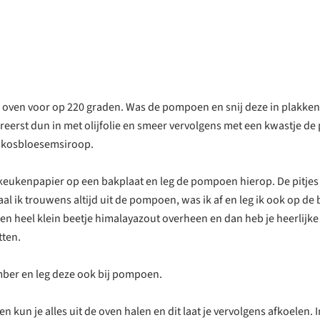
oven voor op 220 graden. Was de pompoen en snij deze in plakken
reerst dun in met olijfolie en smeer vervolgens met een kwastje de
okosbloesemsiroop.
 keukenpapier op een bakplaat en leg de pompoen hierop. De pitjes
 ik trouwens altijd uit de pompoen, was ik af en leg ik ook op de b
een heel klein beetje himalayazout overheen en dan heb je heerlijk
ten.
mber en leg deze ook bij pompoen.
n kun je alles uit de oven halen en dit laat je vervolgens afkoelen. 