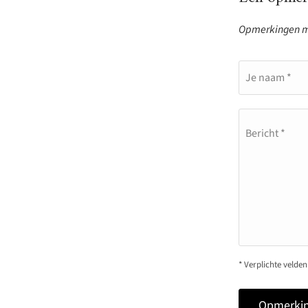
Opmerkingen mo
Je naam *
Bericht *
* Verplichte velden
Opmerkin