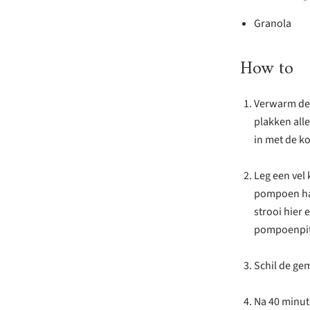
Granola
How to
Verwarm de 
plakken alle
in met de k
Leg een vel
pompoen haal
strooi hier 
pompoenpit
Schil de ge
Na 40 minute